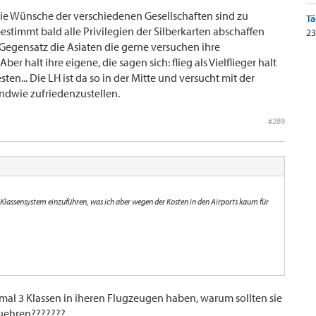
die Wünsche der verschiedenen Gesellschaften sind zu
Tä
bestimmt bald alle Privilegien der Silberkarten abschaffen
23
 Gegensatz die Asiaten die gerne versuchen ihre
ber halt ihre eigene, die sagen sich: flieg als Vielflieger halt
ten... Die LH ist da so in der Mitte und versucht mit der
ndwie zufriedenzustellen.
#289
3 Klassensystem einzuführen, was ich aber wegen der Kosten in den Airports kaum für
t mal 3 Klassen in iheren Flugzeugen haben, warum sollten sie
uehren???????