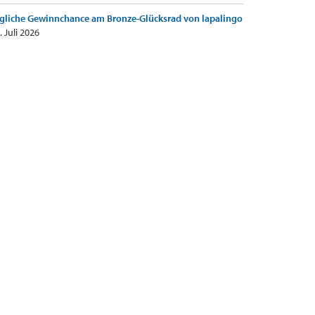
gliche Gewinnchance am Bronze-Glücksrad von lapalingo
. Juli 2026