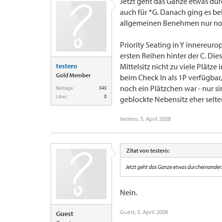
Jetzt geht das Ganze etwas dur
auch für *G. Danach ging es be
allgemeinen Benehmen nur noch
Priority Seating in Y innereur
ersten Reihen hinter der C. Di
testero
Mittelsitz nicht zu viele Plätz
Gold Member
beim Check In als 1P verfügbar,
noch ein Plätzchen war - nur sin
Beiträge:
545
Likes:
0
geblockte Nebensitz eher selten
testero
,
5. April 2008
Zitat von testero:
Jetzt geht das Ganze etwas durcheinander:
Nein.
Guest
,
5. April 2008
Guest