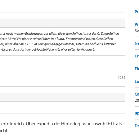
Po
Pr
Se
utet nach meinen Erfahrungen vor allem die ersten Reihen hinter der C. Diese Reihen
erte Mittelsitz nicht zu viele Plätze in Y klaut. Entsprechend waren diese Reihen
NY
ar, nicht aber als FTL. Exit row ging dagegen immer, sofern da noch ein Plätzchen
in Eco, so dass dort der geblockte Nebensitz eher selten funktioniert.
Er
Fl
#285
Lu
Ca
20
up
erfolgreich. Über expedia.de: Hinterlegt war sowohl FTL als
De
icht.