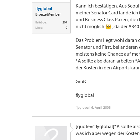
Kann ich bestätigen. Aus Seou
flyglobal
meiner Senator Card lande ich
Bronze Member
und Business Class Paxen, die 
Beiträge:
204
nicht möglich
, da der A340
Likes:
0
Das Problem liegt wohl daran d
Senator und First, bei anderen 
meistens keine Chance auf mehr
*A sollte also daran arbeiten 
der Kosten in den Airports kau
Gruß
flyglobal
flyglobal
,
6. April 2008
[quote="flyglobal]*A sollte al
was ich aber wegen der Kosten 