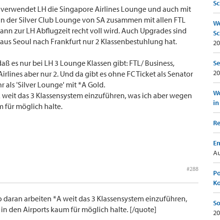
Sc
l verwendet LH die Singapore Airlines Lounge und auch mit
 in der Silver Club Lounge von SA zusammen mit allen FTL
We
dann zur LH Abflugzeit recht voll wird. Auch Upgrades sind
Sc
 aus Seoul nach Frankfurt nur 2 Klassenbestuhlung hat.
20
aß es nur bei LH 3 Lounge Klassen gibt: FTL/ Business,
Se
20
Airlines aber nur 2. Und da gibt es ohne FC Ticket als Senator
 als 'Silver Lounge' mit *A Gold.
Wo
*A weit das 3 Klassensystem einzuführen, was ich aber wegen
in
m für möglich halte.
Re
Em
Au
#288
Po
K
so daran arbeiten *A weit das 3 Klassensystem einzuführen,
So
in den Airports kaum für möglich halte. [/quote]
20