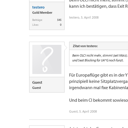
kann ich bestätigen, dass Exit
testero
Gold Member
testero
,
5. April 2008
Beiträge:
545
Likes:
0
Zitat von testero:
Beim OLCI nicht mehr, stimmt (seit März).
und Seat Blocking für UA*G noch funzt.
Für Europaflüge gibt es in der 
prinzipiell keine Sitzplatzverg
Guest
irgendwann mal fixe Kabinenla
Guest
Und beim CI bekommt sowieso j
Guest
,
5. April 2008