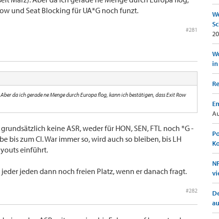
 Row und Seat Blocking für UA*G noch funzt.
We
Sc
#281
20
Wo
in
Re
 Aber da ich gerade ne Menge durch Europa flog, kann ich bestätigen, dass Exit Row
Em
Au
Y grundsätzlich keine ASR, weder für HON, SEN, FTL noch *G -
Po
abe bis zum CI. War immer so, wird auch so bleiben, bis LH
K
youts einführt.
NF
eder jeden dann noch freien Platz, wenn er danach fragt.
vi
#282
De
a