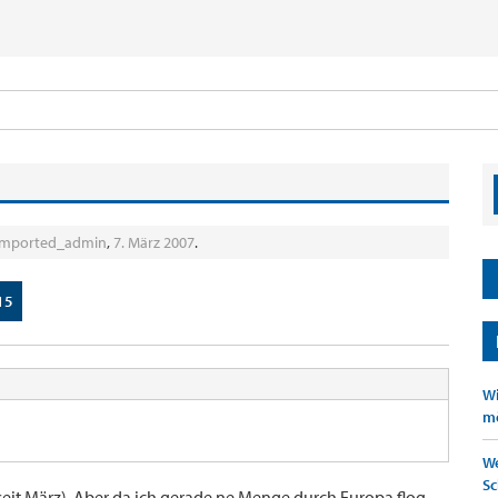
imported_admin
,
7. März 2007
.
15
Wi
mö
We
Sc
seit März). Aber da ich gerade ne Menge durch Europa flog,