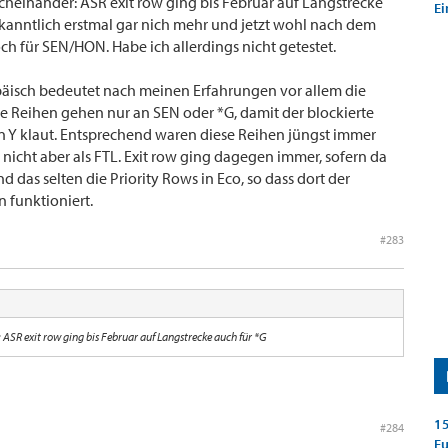
cheinander: ASR exit row ging bis Februar auf Langstrecke
Ei
kanntlich erstmal gar nich mehr und jetzt wohl nach dem
 für SEN/HON. Habe ich allerdings nicht getestet.
opäisch bedeutet nach meinen Erfahrungen vor allem die
ese Reihen gehen nur an SEN oder *G, damit der blockierte
e in Y klaut. Entsprechend waren diese Reihen jüngst immer
 nicht aber als FTL. Exit row ging dagegen immer, sofern da
d das selten die Priority Rows in Eco, so dass dort der
 funktioniert.
#283
 ASR exit row ging bis Februar auf Langstrecke auch für *G
15
#284
E