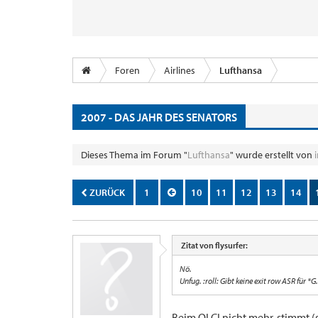
Foren
Airlines
Lufthansa
2007 - DAS JAHR DES SENATORS
Dieses Thema im Forum "
Lufthansa
" wurde erstellt von
ZURÜCK
1
10
11
12
13
14
Zitat von flysurfer:
Nö.
Unfug. :roll: Gibt keine exit row ASR für *G.
Beim OLCI nicht mehr, stimmt (