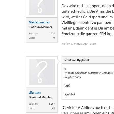
Das wird nicht klappen, denn 
unterschiedlich. Die Amis, die 
wird, weil es Geld spart und im
Meilensucher
Vielfliegerklientel zu pampern. A
Platinum Member
mit uns, dann geht es Dir am bes
Spreizung die ganzen SEN irge
Beiträge:
1.025
Likes:
0
Meilensucher
,
6. April 2008
Zitat von flyglobal:
d
*A sollte also daran arbeiten *A weit das 
möglich halte.
Gruß
dfw-sen
flyglobal
Diamond Member
Beiträge:
6.667
Da viele *A Airlines noch nich
Likes:
24
versuchen es am Boden einzuf