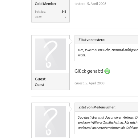
Gold Member
testero
,
5. April 2008
Beiträge:
545
Likes:
0
Zitat von testero:
Hm, zweimal versucht, zweimal erfolgreich
nicht.
Glück gehabt!
Guest
Guest
,
5. April 2008
Guest
Zitat von Meilensucher:
Sag das lieber mal den anderen Airlines. Di
anderen *Allianz Gesellschaften. Für mich 
anderen Partnerunternehmen als Gold a