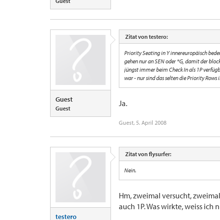
Guest
Zitat von testero:
Priority Seating in Y innereuropäisch bede
gehen nur an SEN oder *G, damit der blocki
jüngst immer beim Check In als 1P verfügb
war - nur sind das selten die Priority Rows 
Guest
Ja.
Guest
Guest
,
5. April 2008
Zitat von flysurfer:
Nein.
Hm, zweimal versucht, zweimal 
auch 1P. Was wirkte, weiss ich n
testero