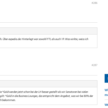
#286
. Über expedia.de: Hinterlegt war sowohl FTL als auch 1P. Was wirkte, weiss ich
#287
Wi
e *Gold werden jetzt schon bei der LH besser gestellt als wir Senatoren bei vielen
mö
gilt: *Gold in die Business Lounges, das entspricht dem Angebot, was wir bei 80% der
uch bekommen.
We