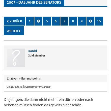
2007 - DAS JAHR DES SENATORS
ZURÜCK
1
5
6
7
8
9
15
WEITER
Danid
Gold Member
Zitat von miles-and-points:
Ob das alle so freuen würde? :mrgreen:
Diejenigen, die dann nicht mehr rein dürfen oder nach
nebenan müssen finden das gewiss nicht schön.