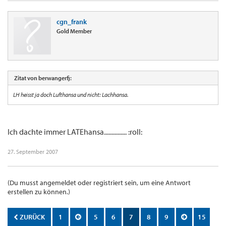
cgn_frank
Gold Member
Zitat von berwangerfj:
LH heisst ja doch Lufthansa und nicht: Lachhansa.
Ich dachte immer LATEhansa............... :roll:
27. September 2007
(Du musst angemeldet oder registriert sein, um eine Antwort
erstellen zu können.)
ZURÜCK
1
5
6
7
8
9
15