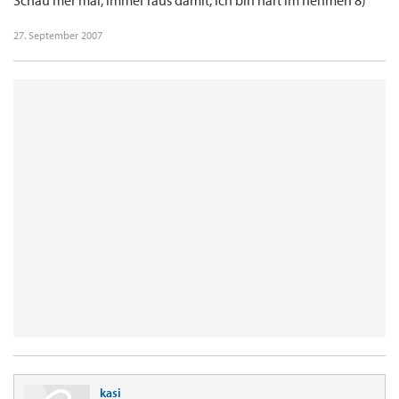
Schau mer mal, immer raus damit, ich bin hart im nehmen 8)
27. September 2007
kasi