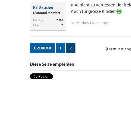
und nicht zu vergessen der frei
Kalttaucher
Auch für grosse Kinder.
Diamond Member
Beiträge:
7.576
Kalttaucher
,
12. April 2008
Likes:
7
ZURÜCK
1
2
(Du musst ange
Diese Seite empfehlen