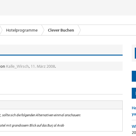
Hotelprogramme
Clever Buchen
 von
Kalle_Wirsch
,
11. März 2008
.
Ha
ya
, sollte sich die folgenden Alternativen einmal anschauen:
Hotel mit grandiosem Blick auf das Burj al Arab
Wh
20