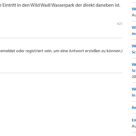
e Eintritt in den Wild Wadi Wasserpark der direkt daneben ist.
Wo
Au
#21
Wi
mö
We
meldet oder registriert sein, um eine Antwort erstellen zu können.)
Sc
We
Sc
20
Wo
in
Re
Em
Au