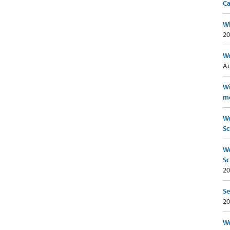
Ca
Wh
20
Wo
Au
Wi
mö
We
Sc
We
Sc
20
Se
20
Wo