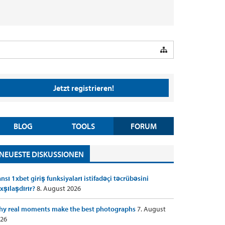
Jetzt registrieren!
BLOG
TOOLS
FORUM
NEUESTE DISKUSSIONEN
nsı 1xbet giriş funksiyaları istifadəçi təcrübəsini
xşılaşdırır?
8. August 2026
y real moments make the best photographs
7. August
26