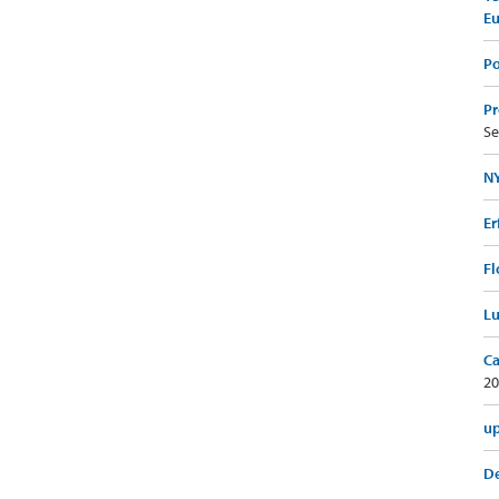
E
Po
Pr
Se
NY
Er
Fl
Lu
Ca
20
up
De