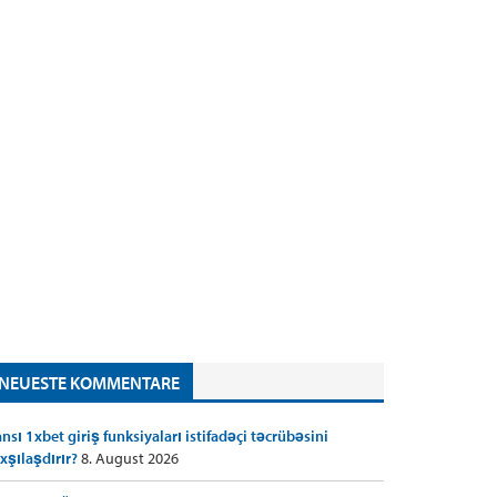
NEUESTE KOMMENTARE
nsı 1xbet giriş funksiyaları istifadəçi təcrübəsini
xşılaşdırır?
8. August 2026