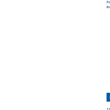
Po
K
15