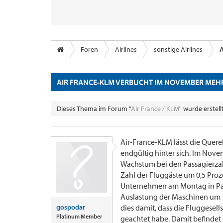
Foren
Airlines
sonstige Airlines
A
AIR FRANCE-KLM VERBUCHT IM NOVEMBER MEH
Dieses Thema im Forum "
Air France / KLM
" wurde erstel
Air-France-KLM lässt die Querel
endgültig hinter sich. Im Nove
Wachstum bei den Passagierzah
Zahl der Fluggäste um 0,5 Proz
Unternehmen am Montag in Paris
Auslastung der Maschinen um 1
gospodar
dies damit, dass die Fluggesell
Platinum Member
geachtet habe. Damit befindet 