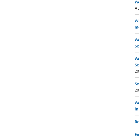
Wo
Au
Wi
mö
We
Sc
We
Sc
20
Se
20
Wo
in
Re
Em