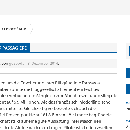
ir France / KLM
R PASSAGIERE
lt von
gospodar
,
8. Dezember 2014
.
en um die Erweiterung ihrer Billigfluglinie Transavia
mber konnte die Fluggesellschaft erneut ein leichtes
len verbuchen. Im Vergleich zum Vorjahreszeitraum stieg die
ent auf 5,9 Millionen, wie das französisch-niederländische
Wh
 mitteilte. Gleichzeitig verbesserte sich auch die
20
,4 Prozentpunkte auf 81,8 Prozent. Air France begründete
schaft strikt auf eine gute Auslastung ihrer Maschinen
Wo
Au
sich die Airline nach dem langen Pilotenstreik den zweiten