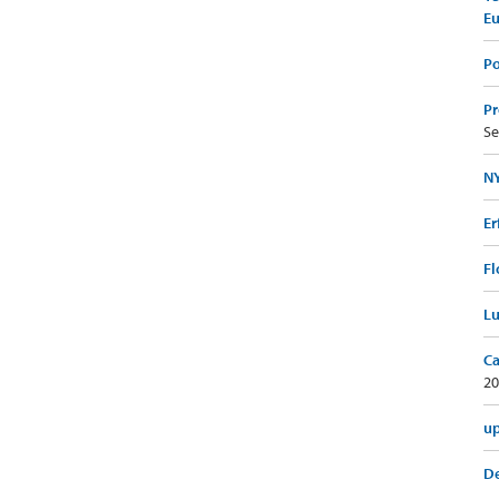
E
Po
Pr
Se
NY
Er
Fl
Lu
Ca
20
up
De