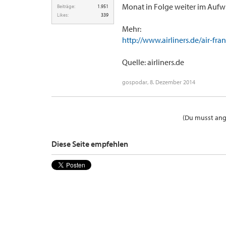
Monat in Folge weiter im Aufw
Beiträge:
1.951
Likes:
339
Mehr:
http://www.airliners.de/air-f
Quelle: airliners.de
gospodar
,
8. Dezember 2014
(Du musst ange
Diese Seite empfehlen