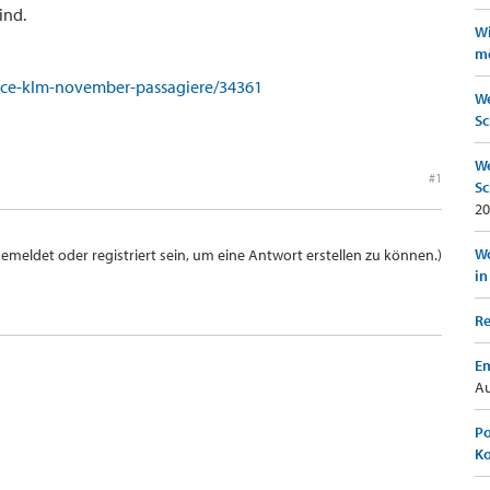
ind.
Wi
mö
rance-klm-november-passagiere/34361
We
Sc
We
#1
Sc
20
Wo
meldet oder registriert sein, um eine Antwort erstellen zu können.)
in
Re
Em
Au
Po
K