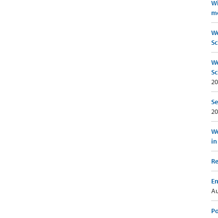
Wi
mö
We
Sc
We
Sc
20
Se
20
Wo
in
Re
Em
Au
Po