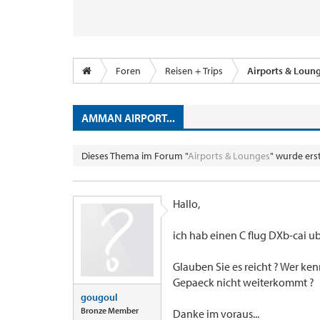
Foren
Reisen + Trips
Airports & Loun
AMMAN AIRPORT...
Dieses Thema im Forum "
Airports & Lounges
" wurde ers
Hallo,
ich hab einen C flug DXb-cai u
Glauben Sie es reicht ? Wer ke
Gepaeck nicht weiterkommt ?
gougoul
Bronze Member
Danke im voraus...