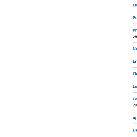
E
Po
Pr
Se
NY
Er
Fl
Lu
Ca
20
up
De