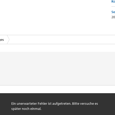
K
So
20
ges
Ein unerwarteter Fehler ist aufgetreten. Bitte versuche es
später noch einmal.