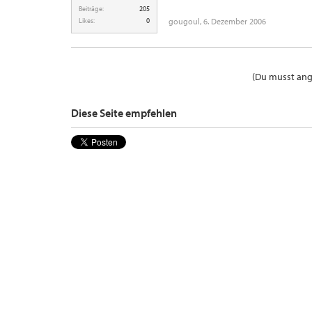
Beiträge:
205
Likes:
0
gougoul
,
6. Dezember 2006
(Du musst ange
Diese Seite empfehlen