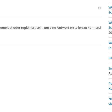
We
#1
Sc
We
meldet oder registriert sein, um eine Antwort erstellen zu können.)
Sc
20
Wo
in
Re
Em
Au
Po
K
NF
vi