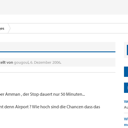
ges
tellt von
gougoul
,
6. Dezember 2006
.
ber Amman , der Stop dauert nur 50 Minuten...
Wo
nnt denn Airport ? Wie hoch sind die Chancen dass das
Au
Wi
mö