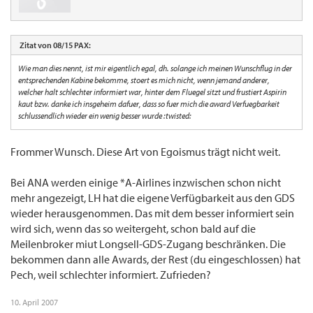
Zitat von 08/15 PAX:
Wie man dies nennt, ist mir eigentlich egal, dh. solange ich meinen Wunschflug in der
entsprechenden Kabine bekomme, stoert es mich nicht, wenn jemand anderer,
welcher halt schlechter informiert war, hinter dem Fluegel sitzt und frustiert Aspirin
kaut bzw. danke ich insgeheim dafuer, dass so fuer mich die award Verfuegbarkeit
schlussendlich wieder ein wenig besser wurde :twisted:
Frommer Wunsch. Diese Art von Egoismus trägt nicht weit.
Bei ANA werden einige *A-Airlines inzwischen schon nicht
mehr angezeigt, LH hat die eigene Verfügbarkeit aus den GDS
wieder herausgenommen. Das mit dem besser informiert sein
wird sich, wenn das so weitergeht, schon bald auf die
Meilenbroker miut Longsell-GDS-Zugang beschränken. Die
bekommen dann alle Awards, der Rest (du eingeschlossen) hat
Pech, weil schlechter informiert. Zufrieden?
10. April 2007