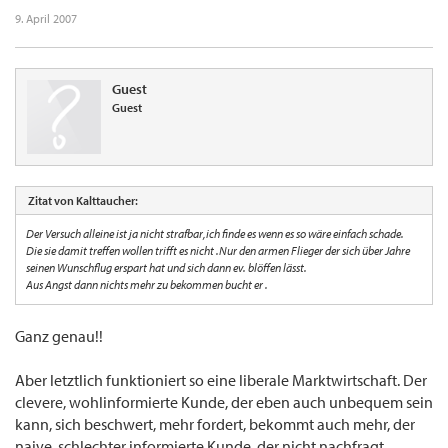
9. April 2007
Guest
Guest
Zitat von Kalttaucher:
Der Versuch alleine ist ja nicht strafbar,ich finde es wenn es so wäre einfach schade.
Die sie damit treffen wollen trifft es nicht .Nur den armen Flieger der sich über Jahre
seinen Wunschflug erspart hat und sich dann ev. blöffen lässt.
Aus Angst dann nichts mehr zu bekommen bucht er .
Ganz genau!!
Aber letztlich funktioniert so eine liberale Marktwirtschaft. Der
clevere, wohlinformierte Kunde, der eben auch unbequem sein
kann, sich beschwert, mehr fordert, bekommt auch mehr, der
naive, schlechter informierte Kunde, der nicht nachfragt,