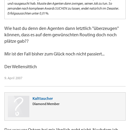
und rausgesucht hab. Musste den Agenten dann zwingen, seinen Job zu tun. So
jemanden nach komplexen Awards SUCHEN zu lassen, endet natürlich im Desaster.
Erfolgsaussichten unter 0,01%.
Wie hast du denn den Agenten dann letztlich "überzeugen"
können, dass es auf dem gewünschten Routing doch noch
plätze gab??
Mir ist der Fall bisher zum Glück noch nicht passiert...
Der Wellensittich
9. April 2007
Kalttaucher
Diamond Member
Das war vor Ostern bei mir ähnlich geht nicht. Nachdem ich