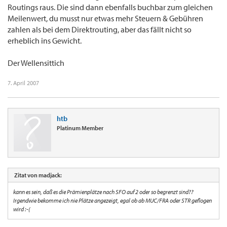
Routings raus. Die sind dann ebenfalls buchbar zum gleichen
Meilenwert, du musst nur etwas mehr Steuern & Gebühren
zahlen als bei dem Direktrouting, aber das fällt nicht so
erheblich ins Gewicht.
Der Wellensittich
7. April 2007
htb
Platinum Member
Zitat von madjack:
kann es sein, daß es die Prämienplätze nach SFO auf 2 oder so begrenzt sind??
Irgendwie bekomme ich nie Plätze angezeigt, egal ob ab MUC/FRA oder STR geflogen
wird :-(