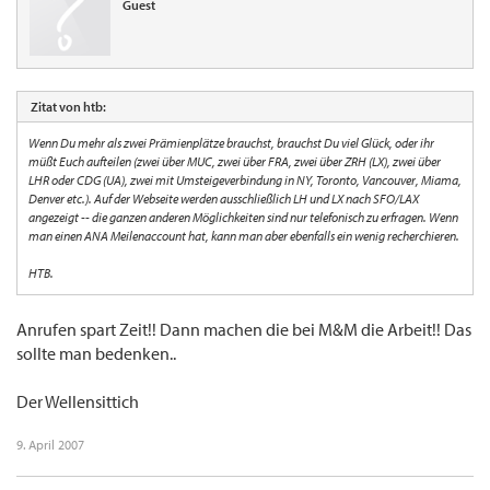
Guest
Zitat von htb:
Wenn Du mehr als zwei Prämienplätze brauchst, brauchst Du viel Glück, oder ihr
müßt Euch aufteilen (zwei über MUC, zwei über FRA, zwei über ZRH (LX), zwei über
LHR oder CDG (UA), zwei mit Umsteigeverbindung in NY, Toronto, Vancouver, Miama,
Denver etc.). Auf der Webseite werden ausschließlich LH und LX nach SFO/LAX
angezeigt -- die ganzen anderen Möglichkeiten sind nur telefonisch zu erfragen. Wenn
man einen ANA Meilenaccount hat, kann man aber ebenfalls ein wenig recherchieren.
HTB.
Anrufen spart Zeit!! Dann machen die bei M&M die Arbeit!! Das
sollte man bedenken..
Der Wellensittich
9. April 2007