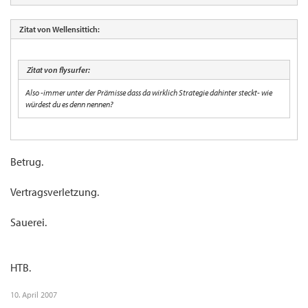
Zitat von Wellensittich:
Zitat von flysurfer:
Also -immer unter der Prämisse dass da wirklich Strategie dahinter steckt- wie
würdest du es denn nennen?
Betrug.
Vertragsverletzung.
Sauerei.
HTB.
10. April 2007