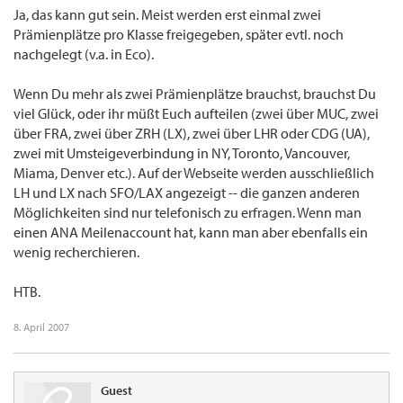
Ja, das kann gut sein. Meist werden erst einmal zwei
Prämienplätze pro Klasse freigegeben, später evtl. noch
nachgelegt (v.a. in Eco).
Wenn Du mehr als zwei Prämienplätze brauchst, brauchst Du
viel Glück, oder ihr müßt Euch aufteilen (zwei über MUC, zwei
über FRA, zwei über ZRH (LX), zwei über LHR oder CDG (UA),
zwei mit Umsteigeverbindung in NY, Toronto, Vancouver,
Miama, Denver etc.). Auf der Webseite werden ausschließlich
LH und LX nach SFO/LAX angezeigt -- die ganzen anderen
Möglichkeiten sind nur telefonisch zu erfragen. Wenn man
einen ANA Meilenaccount hat, kann man aber ebenfalls ein
wenig recherchieren.
HTB.
8. April 2007
Guest