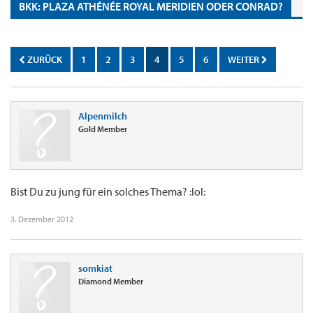
BKK: PLAZA ATHÉNÉE ROYAL MERIDIEN ODER CONRAD?
ZURÜCK
1
2
3
4
5
6
WEITER
Alpenmilch
Gold Member
Bist Du zu jung für ein solches Thema? :lol:
3. Dezember 2012
somkiat
Diamond Member