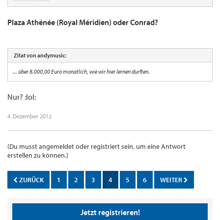
Plaza Athénée (Royal Méridien) oder Conrad?
Zitat von andymusic:
... über 8.000,00 Euro monatlich, wie wir hier lernen durften.
Nur? :lol:
4. Dezember 2012
(Du musst angemeldet oder registriert sein, um eine Antwort
erstellen zu können.)
ZURÜCK
1
2
3
4
5
6
WEITER
Jetzt registrieren!