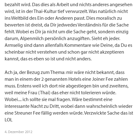
bezahlt wird. Das dies als Arbeit und nichts anderes angesehen
wird, ist in der Thai-Kultur tief verwurzelt. Was natürlich nicht
ins Weltbild des Ein oder Anderen passt. Dies moralisch zu
bewerten ist dreist, da Dir jedwedes Verständnis für die Sache
fehlt. Wobei es Dir ja nicht um die Sache geht, sondern einzig
darum, Alpenmilch persönlich anzugiften. Sieht eh jeder.
Armselig sind dann allenfalls Kommentare wie Deine, da Du es
scheinbar nicht verstehen und schon gar nicht akzeptieren
kannst, das es eben so ist und nicht anders.
Ach ja, der Bezug zum Thema: mir wäre nicht bekannt, dass
man in einem der 2 genannten Hotels eine Joiner Fee zahlen
muss. Erstens weil ich dort nie abgestiegen bin und zweitens,
weil meine Frau (Thai) das eher nicht tolerieren würde.
Wobei.... ich sollte sie mal fragen. Wäre bestimmt eine
interessante Nacht zu Dritt, wobei dann wahrscheinlich wieder
eine Streuner Fee fällig werden würde. Verzwickte Sache das ist
LOL
4. Dezember 2012