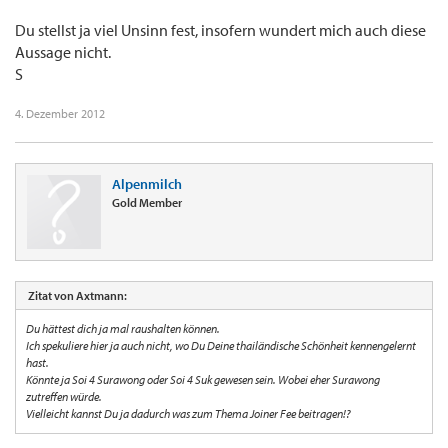
Du stellst ja viel Unsinn fest, insofern wundert mich auch diese
Aussage nicht.
S
4. Dezember 2012
Alpenmilch
Gold Member
Zitat von Axtmann:
Du hättest dich ja mal raushalten können.
Ich spekuliere hier ja auch nicht, wo Du Deine thailändische Schönheit kennengelernt
hast.
Könnte ja Soi 4 Surawong oder Soi 4 Suk gewesen sein. Wobei eher Surawong
zutreffen würde.
Vielleicht kannst Du ja dadurch was zum Thema Joiner Fee beitragen!?