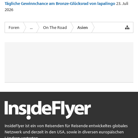
Tägliche Gewinnchance am Bronze-Glücksrad von lapalingo
23. Juli
2026
Foren
...
On The Road
Asien
InsideFlyer ist ein von Reisenden für Reisende entwickeltes globales
Netzwerk und derzeit in den USA, sowie in diversen europäischen