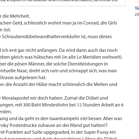
Tä
23
r die Mehrheit.
sschen Geld, schliesslich wohnt man ja im Conrad, die Girls
 :lol:
er Schraubendübelwandhalterverkäufer ist, muss dieses
 ich erst gar nicht anfangen. Da wird dann auch das noch
ben gleich was hübsches mit (in alle Le Meridien weltweit).
er die pösen Männer, die solche Dienstleistungen in
rtuelle Nase, dreht sich rum und schnappt sich, was man
Strasse aufgelesen hat.
ow: die Anzahl der Hübe macht schliesslich die Meilen und
er Moralapostel wir doch haben. Zumal die Dübel und
ungen, mit 300 Baht Mindestlohn bei 12 Stunden Arbeit an 6
erden.
tung und da geht es den Isaantrampeln viel besser. Aber was
nsky Posterdrucke zuhause an der Wand gut halten!?
it Punkten auf Suite upgegraded, in der Super Pussy ein
onrad genommen und dank der niedrigen Löhne die Dübel