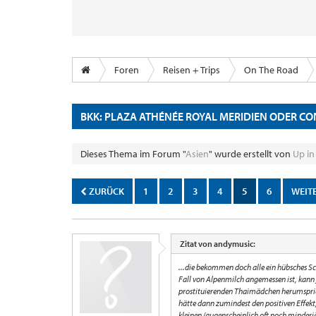
Foren
Reisen + Trips
On The Road
BKK: PLAZA ATHÉNÉE ROYAL MERIDIEN ODER C
Dieses Thema im Forum "
Asien
" wurde erstellt von
Up in
ZURÜCK
1
2
3
4
5
6
WEIT
Zitat von andymusic:
...die bekommen doch alle ein hübsches Sc
Fall von Alpenmilch angemessen ist, kann 
prostituierenden Thaimädchen herumspric
hätte dann zumindest den positiven Effek
kleinen (augenscheinlich oft noch minder