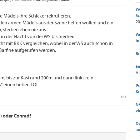
We
e Mädels ihre Schicker rekrutieren.
Sc
20
 den armen Mädels aus der Szene helfen wollen und ein
 sterben eben nie aus.
Wo
 in der Nacht von der WS bis hierher.
in
cht mit BKK vergleichen, wobei in der WS auch schon in
 Barfine aufgerufen werden.
Re
Em
Au
m, bis zur Kasi rund 200m und dann links rein.
Es" einen heben LOL
Po
K
#81
NF
vi
n) oder Conrad?
De
a