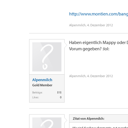
http://www.montien.com/ban
Alpenmilch
,
4. Dezember 2012
Haben eigentlich Mappy oder 
Vorum gegeben? :lol:
Alpenmilch
,
4. Dezember 2012
Alpenmilch
Gold Member
Beiträge:
515
Likes:
0
Zitat von Alpenmilch:
Mir sind durchaus charmante, gut aussehen