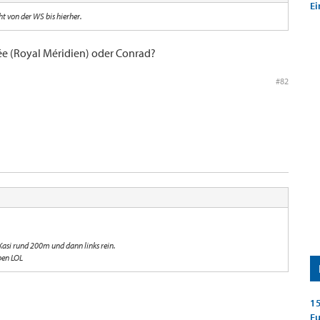
Ei
ht von der WS bis hierher.
e (Royal Méridien) oder Conrad?
#82
Kasi rund 200m und dann links rein.
eben LOL
15
E