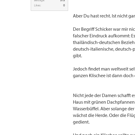
Beiträge:
515
Likes:
0
Aber Du hast recht. Ist nicht g
Der Begriff Schicker war mir ni
falscher Eindruck aufkommt: E
thailändisch-deutschen Bezieh
deutsch-italienische, deutsch
gibt.
Jedoch findet man weltweit sel
ganzen Klischee ist dann doch
Nicht jede der Damen schafft 
Haus mit grünen Dachpfannen i
Wasserbüffel. Aber solange d
wächst die Herde. Oder die Flü
gedient.