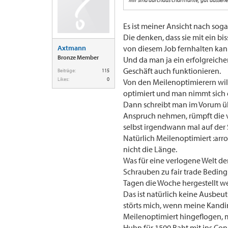
Es ist meiner Ansicht nach soga
Die denken, dass sie mit ein bi
Axtmann
von diesem Job fernhalten kann
Bronze Member
Und da man ja ein erfolgreich
Geschäft auch funktionieren.
Beiträge:
115
Likes:
0
Von den Meilenoptimierern will
optimiert und man nimmt sich e
Dann schreibt man im Vorum üb
Anspruch nehmen, rümpft die vi
selbst irgendwann mal auf der 
Natürlich Meilenoptimiert :arr
nicht die Länge.
Was für eine verlogene Welt d
Schrauben zu fair trade Beding
Tagen die Woche hergestellt w
Das ist natürlich keine Ausbeu
störts mich, wenn meine Kandi
Meilenoptimiert hingeflogen, m
Huhn für 1500 Baht mit ins C