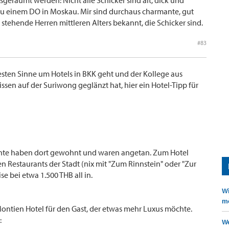
sgeräumt werden: Nicht alle Schicker sind alt, dick und
 zu einem DO in Moskau. Mir sind durchaus charmante, gut
stehende Herren mittleren Alters bekannt, die Schicker sind.
#83
esten Sinne um Hotels in BKK geht und der Kollege aus
ssen auf der Suriwong geglänzt hat, hier ein Hotel-Tipp für
annte haben dort gewohnt und waren angetan. Zum Hotel
n Restaurants der Stadt (nix mit "Zum Rinnstein" oder "Zur
e bei etwa 1.500 THB all in.
Wi
mö
ontien Hotel für den Gast, der etwas mehr Luxus möchte.
:
We