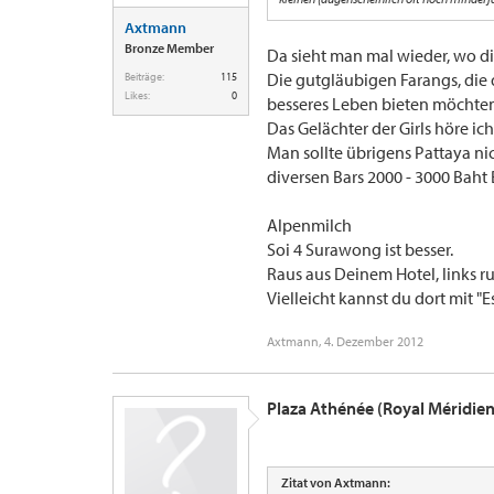
Axtmann
Bronze Member
Da sieht man mal wieder, wo di
Die gutgläubigen Farangs, die
Beiträge:
115
Likes:
0
besseres Leben bieten möchten,
Das Gelächter der Girls höre ich
Man sollte übrigens Pattaya ni
diversen Bars 2000 - 3000 Baht
Alpenmilch
Soi 4 Surawong ist besser.
Raus aus Deinem Hotel, links ru
Vielleicht kannst du dort mit "
Axtmann
,
4. Dezember 2012
Plaza Athénée (Royal Méridie
Zitat von Axtmann: