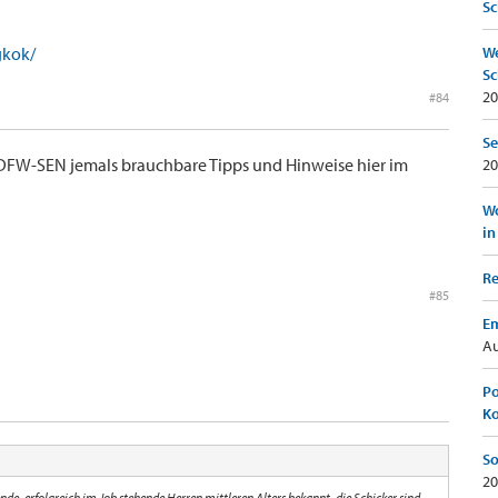
Sc
gkok/
We
Sc
20
#84
Se
DFW-SEN jemals brauchbare Tipps und Hinweise hier im
20
Wo
in
Re
#85
Em
Au
Po
K
So
20
de, erfolgreich im Job stehende Herren mittleren Alters bekannt, die Schicker sind.