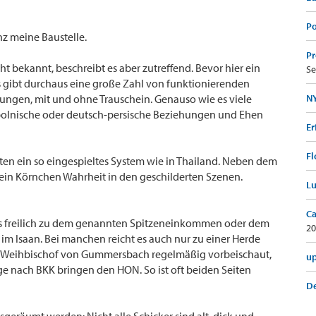
Po
anz meine Baustelle.
Pr
cht bekannt, beschreibt es aber zutreffend. Bevor hier ein
Se
s gibt durchaus eine große Zahl von funktionierenden
ungen, mit und ohne Trauschein. Genauso wie es viele
NY
-polnische oder deutsch-persische Beziehungen und Ehen
Er
Fl
ten ein so eingespieltes System wie in Thailand. Neben dem
 ein Körnchen Wahrheit in den geschilderten Szenen.
Lu
Ca
es freilich zu dem genannten Spitzeneinkommen oder dem
20
m Isaan. Bei manchen reicht es auch nur zu einer Herde
er Weihbischof von Gummersbach regelmäßig vorbeischaut,
up
ge nach BKK bringen den HON. So ist oft beiden Seiten
De