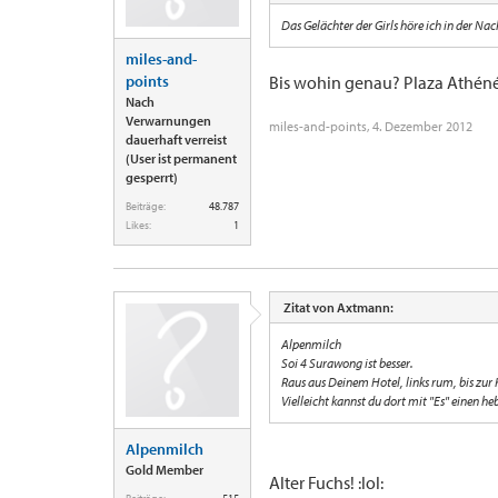
Das Gelächter der Girls höre ich in der Nac
miles-and-
points
Bis wohin genau? Plaza Athéné
Nach
Verwarnungen
miles-and-points
,
4. Dezember 2012
dauerhaft verreist
(User ist permanent
gesperrt)
Beiträge:
48.787
Likes:
1
Zitat von Axtmann:
Alpenmilch
Soi 4 Surawong ist besser.
Raus aus Deinem Hotel, links rum, bis zur 
Vielleicht kannst du dort mit "Es" einen h
Alpenmilch
Gold Member
Alter Fuchs! :lol: