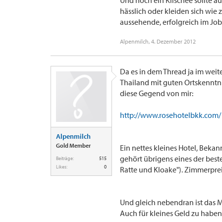
Und noch ein Klischee sollte au
hässlich oder kleiden sich wie
aussehende, erfolgreich im Job 
Alpenmilch
,
4. Dezember 2012
Da es in dem Thread ja im weit
Thailand mit guten Ortskenntni
diese Gegend von mir:
http://www.rosehotelbkk.com/
Alpenmilch
Gold Member
Ein nettes kleines Hotel, Bek
gehört übrigens eines der beste
Beiträge:
515
Likes:
0
Ratte und Kloake"). Zimmerpreis
Und gleich nebendran ist das M
Auch für kleines Geld zu haben