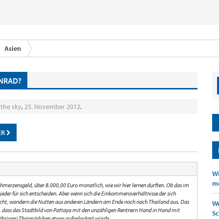
Asien
ONRAD?
 the sky
,
25. November 2012
.
ER
Wi
mö
hmerzensgeld, über 8.000,00 Euro monatlich, wie wir hier lernen durften. Ob das im
jeder für sich entscheiden. Aber wenn sich die Einkommensverhältnisse der sich
ht, wandern die Nutten aus anderen Ländern am Ende noch nach Thailand aus. Das
We
t, dass das Stadtbild von Pattaya mit den unzähligen Rentnern Hand in Hand mit
Sc
jährigen) Thaimädchen etwas aufgelockert würde.