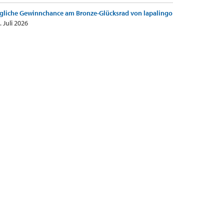
gliche Gewinnchance am Bronze-Glücksrad von lapalingo
. Juli 2026