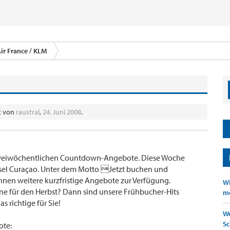
ir France / KLM
lt von
raustral
,
24. Juni 2008
.
weiwöchentlichen Countdown-Angebote. Diese Woche
nsel Curaçao. Unter dem Motto Jetzt buchen und
Ihnen weitere kurzfristige Angebote zur Verfügung.
Wi
ne für den Herbst? Dann sind unsere Frühbucher-Hits
mö
s richtige für Sie!
We
Sc
ote: