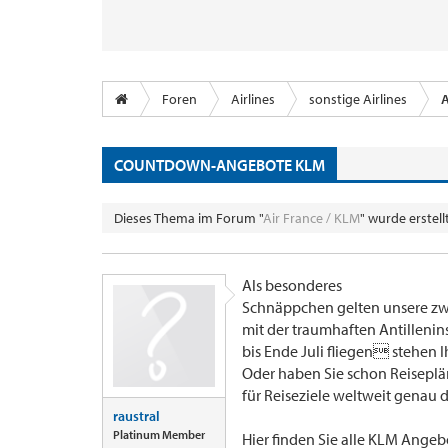
Foren
Airlines
sonstige Airlines
A
COUNTDOWN-ANGEBOTE KLM
Dieses Thema im Forum "
Air France / KLM
" wurde erstel
Als besonderes
Schnäppchen gelten unsere z
mit der traumhaften Antilleni
bis Ende Juli fliegen stehen 
Oder haben Sie schon Reiseplä
für Reiseziele weltweit genau da
raustral
Platinum Member
Hier finden Sie alle KLM Angeb