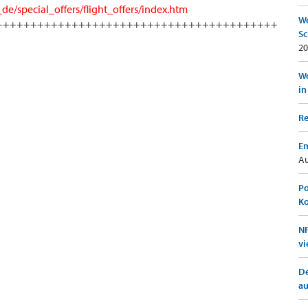
e/special_offers/flight_offers/index.htm
We
+++++++++++++++++++++++++++++++++++++++++
Sc
20
Wo
in
Re
Em
Au
Po
K
NF
vi
De
a