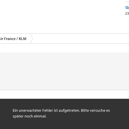
Tä
23
ir France / KLM
Ein unerwarteter Fehler ist aufgetreten. Bitte versuche es
später noch einmal.