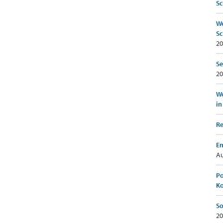
Sc
We
Sc
20
Se
20
Wo
in
Re
Em
Au
Po
K
So
20