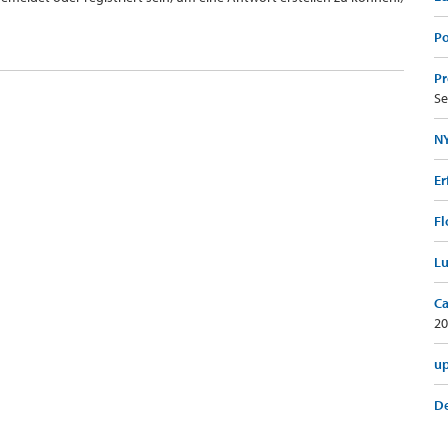
Po
Pr
Se
NY
Er
Fl
Lu
Ca
20
up
De