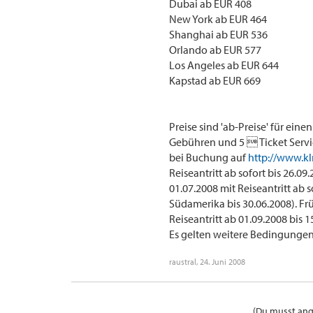
Dubai ab EUR 408
New York ab EUR 464
Shanghai ab EUR 536
Orlando ab EUR 577
Los Angeles ab EUR 644
Kapstad ab EUR 669
Preise sind 'ab-Preise' für ein
Gebühren und 5  Ticket Servi
bei Buchung auf
http://www.k
Reiseantritt ab sofort bis 26.0
01.07.2008 mit Reiseantritt ab s
Südamerika bis 30.06.2008). Fr
Reiseantritt ab 01.09.2008 bis 1
Es gelten weitere Bedingungen.
raustral
,
24. Juni 2008
(Du musst ange