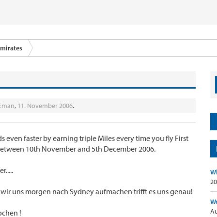
mirates
Eman
,
11. November 2006
.
even faster by earning triple Miles every time you fly First
, between 10th November and 5th December 2006.
.....
Wh
20
a wir uns morgen nach Sydney aufmachen trifft es uns genau!
Wo
Au
ochen !