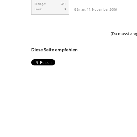
Beiträge:
341
Likes:
3
GEman
,
11. November 2006
(Du musst ange
Diese Seite empfehlen