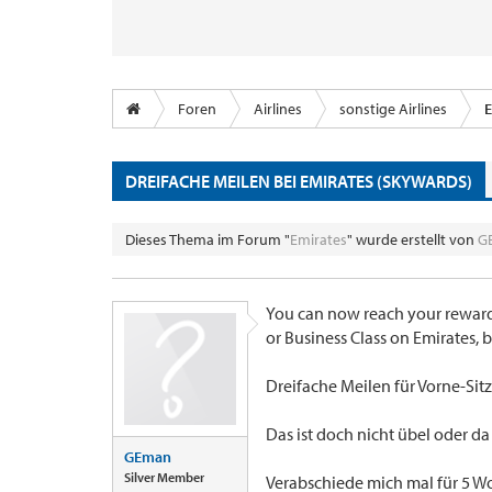
Foren
Airlines
sonstige Airlines
E
DREIFACHE MEILEN BEI EMIRATES (SKYWARDS)
Dieses Thema im Forum "
Emirates
" wurde erstellt von
G
You can now reach your rewards 
or Business Class on Emirates
Dreifache Meilen für Vorne-Sitzer
Das ist doch nicht übel oder d
GEman
Silver Member
Verabschiede mich mal für 5 W