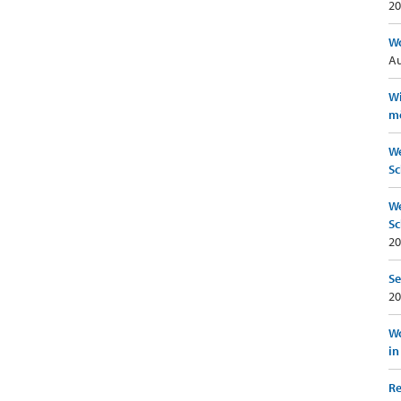
20
Wo
Au
Wi
mö
We
Sc
We
Sc
20
Se
20
Wo
in
Re