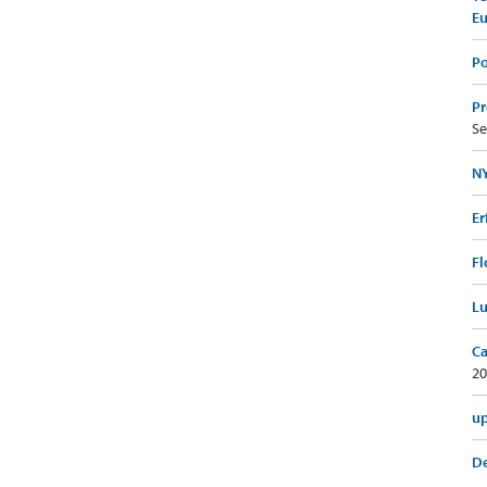
E
Po
Pr
Se
NY
Er
Fl
Lu
Ca
20
up
De