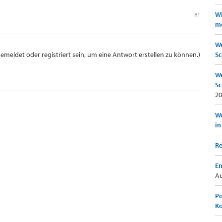
Wi
#1
mö
We
meldet oder registriert sein, um eine Antwort erstellen zu können.)
Sc
We
Sc
20
Wo
in
Re
Em
Au
Po
K