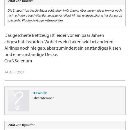
Zitat von mozart:
Die Sitzposition des LH-Sitzes geht schon in Ordnung. Aber warum die es immer noch
nicht schaffen, gescheites Bettzeug zu verteilen? Mit der jetzigen Lösung hat das ganze
so eine Art Pfadfinder-Lager-Atmosphäre
Das gescheite Bettzeug ist leider vor ein paar Jahren
abgeschafft worden. Wobei es ein Laken wie bei anderen
Airlines noch nie gab, aber zumindest ein anständiges Kissen
und eine anständige Decke.
Gruß Selenum
24. April 2007
tcswede
Silver Member
Zitat von flysurfer: