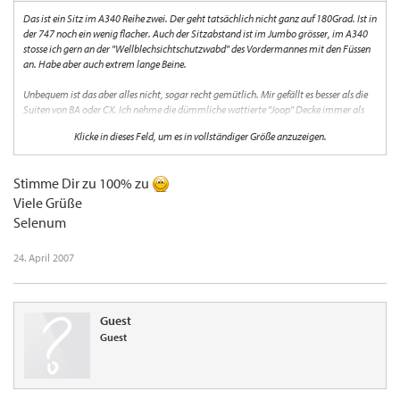
Das ist ein Sitz im A340 Reihe zwei. Der geht tatsächlich nicht ganz auf 180Grad. Ist in
der 747 noch ein wenig flacher. Auch der Sitzabstand ist im Jumbo grösser, im A340
stosse ich gern an der "Wellblechsichtschutzwabd" des Vordermannes mit den Füssen
an. Habe aber auch extrem lange Beine.
Unbequem ist das aber alles nicht, sogar recht gemütlich. Mir gefällt es besser als die
Suiten von BA oder CX. Ich nehme die dümmliche wattierte "Joop" Decke immer als
Laken und ein Business Deckchen zum zudecken. Ist eh immer zu warm und so verliert
Klicke in dieses Feld, um es in vollständiger Größe anzuzeigen.
der Sitz auch die Ritzen und Kanten. Ich schlaf in der LH wie ein Baby und da wir
immer zu zweit fliegen sind die Doppelsitze in der LH 747 die einzige Chance mal
einen Fensterplatz in der F zu haben und trotzdem Händchen halten zu können.
Stimme Dir zu 100% zu
Viele Grüße
Selenum
24. April 2007
Guest
Guest