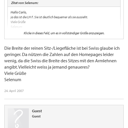
Zitat von Selenum:
Hallo Carlo,
ja das ist die LH F. Sie ist deutlich bequemer als sie aussieht.
Viele Grüße
Selenum
Klicke in dieses Feld, um es in vollständiger Größe anzuzeigen.
Nun, von SWISS aber deutlich an Bequemlichkeit entfernt ...
Die Breite der reinen Sitz-/Liegefläche ist bei Swiss glaube ich
geringer. Da nützen die Zahlen auf den Homepages leider
wenig, da die Swiss die Breite des Sitzes mit den Armlehnen
angibt. Vielleicht weiss ja jemand genaueres?
Viele Grüße
Selenum
24. April 2007
Guest
Guest