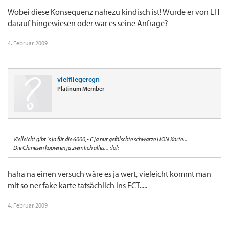
Wobei diese Konsequenz nahezu kindisch ist! Wurde er von LH
darauf hingewiesen oder war es seine Anfrage?
4. Februar 2009
vielfliegercgn
Platinum Member
Vielleicht gibt´s ja für die 6000,- € ja nur gefälschte schwarze HON Karte...
Die Chinesen kopieren ja ziemlich alles... :lol:
haha na einen versuch wäre es ja wert, vieleicht kommt man
mit so ner fake karte tatsächlich ins FCT.....
4. Februar 2009