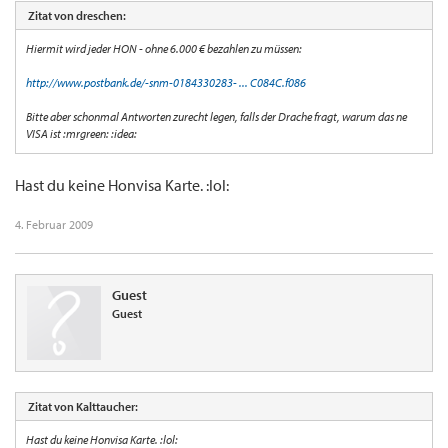
Zitat von dreschen:
Hiermit wird jeder HON - ohne 6.000 € bezahlen zu müssen:
http://www.postbank.de/-snm-0184330283- ... C084C.f086
Bitte aber schonmal Antworten zurecht legen, falls der Drache fragt, warum das ne
VISA ist :mrgreen: :idea:
Hast du keine Honvisa Karte. :lol:
4. Februar 2009
Guest
Guest
Zitat von Kalttaucher:
Hast du keine Honvisa Karte. :lol: