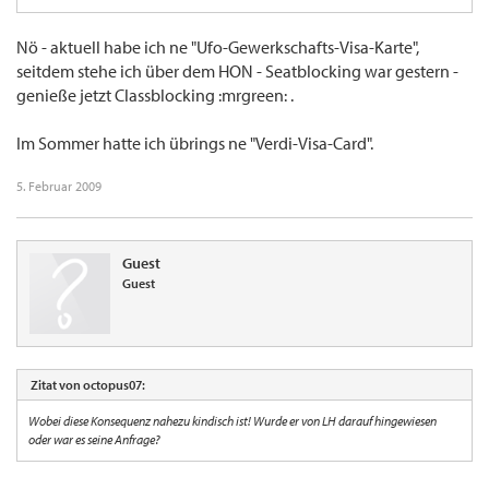
Nö - aktuell habe ich ne "Ufo-Gewerkschafts-Visa-Karte",
seitdem stehe ich über dem HON - Seatblocking war gestern -
genieße jetzt Classblocking :mrgreen: .
Im Sommer hatte ich übrings ne "Verdi-Visa-Card".
5. Februar 2009
Guest
Guest
Zitat von octopus07:
Wobei diese Konsequenz nahezu kindisch ist! Wurde er von LH darauf hingewiesen
oder war es seine Anfrage?