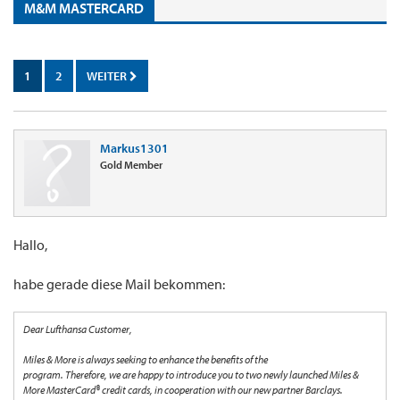
M&M MASTERCARD
1
2
WEITER
Markus1301
Gold Member
Hallo,
habe gerade diese Mail bekommen:
Dear Lufthansa Customer,
Miles & More is always seeking to enhance the benefits of the
program. Therefore, we are happy to introduce you to two newly launched Miles &
More MasterCard® credit cards, in cooperation with our new partner Barclays.