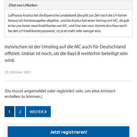
Zitat von LHlurker:
Lufthansa Airplus hat die Bayerische Landesbank (die gibt zur Zeit noch die LH Karten
heraus) als Kartenausgeber abgelöst, und die Airplus hat einen Vertrag mit MC, da gab
es bei uns lauter neue Kreditkarten von MC, und Visa war raus. Könnte durchaus auch
bei den LH Kreditkarten passieren, ist ja eh mehr oder weniger eins.
Inzwischen ist der Umstieg auf die MC auch für Deutschland
offiziell. Unklar ist noch, ob die BayLB weiterhin beteiligt sein
wird.
20. Oktober 2007
(Du musst angemeldet oder registriert sein, um eine Antwort
erstellen zu können.)
1
2
WEITER
Jetzt registrieren!