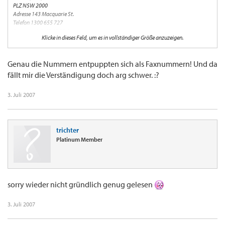
PLZ NSW 2000
Adresse 143 Macquarie St.
Telefon 1300 655 727
Fax +61-(0)2-93 67 38 96
Klicke in dieses Feld, um es in vollständiger Größe anzuzeigen.
Geht das nicht?
Genau die Nummern entpuppten sich als Faxnummern! Und da
fällt mir die Verständigung doch arg schwer. :?
3. Juli 2007
trichter
Platinum Member
sorry wieder nicht gründlich genug gelesen
3. Juli 2007