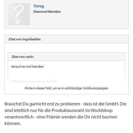
Tirreg
Diamond Member
Zitat von ingridadele:
Zitat von carlo:
Versuch es mal hierüber:
Miles & More International GmbH
Klicke in dieses Feld, um es in vollständiger Größe anzuzeigen.
Dornhofstr. 100
63263 Neu-Isenburg
Brauchst Du garnicht erst zu probieren - dass ist die GmbH. Die
Klicke in dieses Feld, um es in vollständiger Größe anzuzeigen.
sind letztlich nur für die Produktauswahl im Worldshop
verantwortlich - eine Prämie werden die Dir nicht buchen
Tel.: 06102/ 24 93 320
Danke, werde ich gleich mal probieren.
können.
Viel Glück und schönen Urlaub!