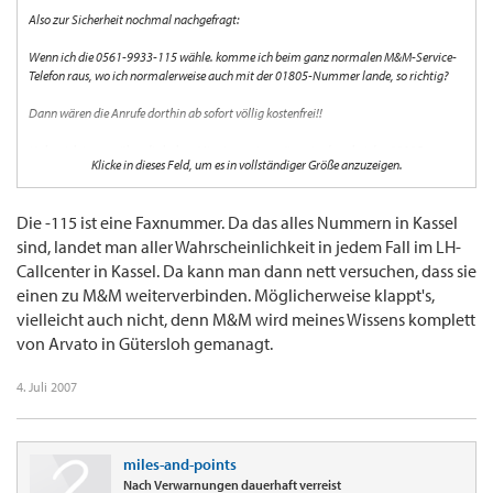
Also zur Sicherheit nochmal nachgefragt:
Wenn ich die 0561-9933-115 wähle. komme ich beim ganz normalen M&M-Service-
Telefon raus, wo ich normalerweise auch mit der 01805-Nummer lande, so richtig?
Dann wären die Anrufe dorthin ab sofort völlig kostenfrei!!
Hab mich immer über die hohen Minutenpreise geärgert.. denn bei den 01805-er
Klicke in dieses Feld, um es in vollständiger Größe anzuzeigen.
Nummern geht ja auch kein call-by-call...
Der Wellensittich
Die -115 ist eine Faxnummer. Da das alles Nummern in Kassel
sind, landet man aller Wahrscheinlichkeit in jedem Fall im LH-
Callcenter in Kassel. Da kann man dann nett versuchen, dass sie
einen zu M&M weiterverbinden. Möglicherweise klappt's,
vielleicht auch nicht, denn M&M wird meines Wissens komplett
von Arvato in Gütersloh gemanagt.
4. Juli 2007
miles-and-points
Nach Verwarnungen dauerhaft verreist