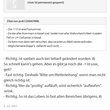
(User ist permanent gesperrt)
Zitat von jock1234567890:
- Die -115 ist eine Faxnummer.
- Da das alles Nummern in Kassel sind, landet man aller Wahrscheinlichkeit in jedem
Fall im LH-Callcenter in Kassel.
- Da kann man dann nett versuchen, dass sie einen zu M&M weiterverbinden.
- Möglicherweise klappt's, vielleicht auch nicht, ...
- Richtig. Ist soeben auch bei teltarif geändert worden. 8)
So schnell kann's gehen. Aber es gibt ja noch die -116 usw.,
gell?
- Fast richtig. Deshalb "Bitte um Weiterleitung", wenn man nicht
gleich richtig ist.
- Richtig. Wer da "prollig" aufläuft, wird sicherlich "auflaufen".
:wink:
- Richtig. So ist das Leben. In fast allen Bereichen übrigens. 8)
4. Juli 2007