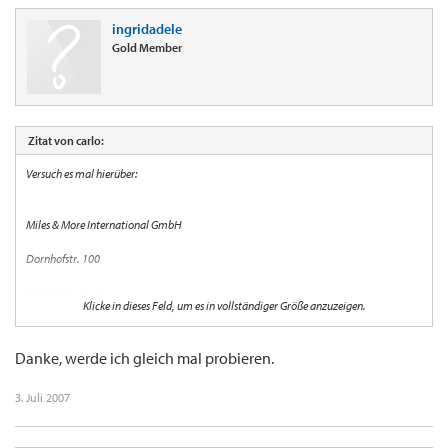
ingridadele
Gold Member
Zitat von carlo:
Versuch es mal hierüber:
Miles & More International GmbH
Dornhofstr. 100
63263 Neu-Isenburg
Klicke in dieses Feld, um es in vollständiger Größe anzuzeigen.
Tel.: 06102/ 24 93 320
Danke, werde ich gleich mal probieren.
Viel Glück und schönen Urlaub!
3. Juli 2007
Carlo