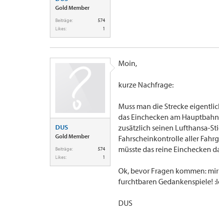
Gold Member
Beiträge:
574
Likes:
1
Moin,
kurze Nachfrage:
Muss man die Strecke eigentlic
das Einchecken am Hauptbahnhof
DUS
zusätzlich seinen Lufthansa-S
Gold Member
Fahrscheinkontrolle aller Fahr
müsste das reine Einchecken d
Beiträge:
574
Likes:
1
Ok, bevor Fragen kommen: mir 
furchtbaren Gedankenspiele! :l
DUS