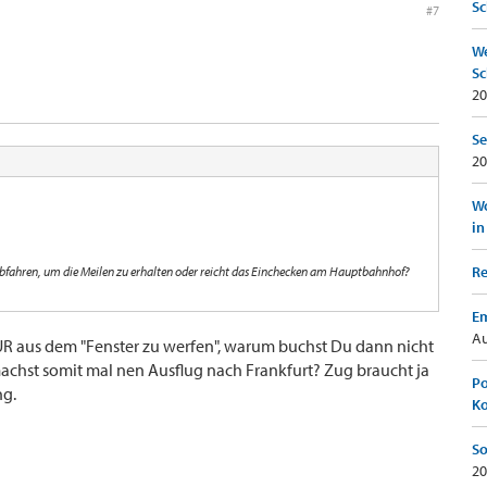
Sc
#7
We
Sc
20
Se
20
Wo
in
Re
 abfahren, um die Meilen zu erhalten oder reicht das Einchecken am Hauptbahnhof?
Em
Au
UR aus dem "Fenster zu werfen", warum buchst Du dann nicht
achst somit mal nen Ausflug nach Frankfurt? Zug braucht ja
Po
ng.
K
So
20