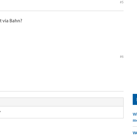
#5
t via Bahn?
#6
?
Wi
mö
We