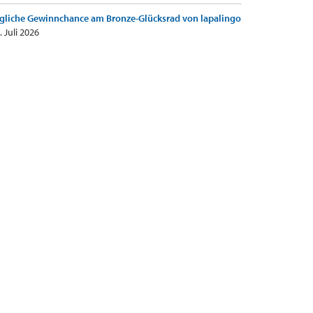
gliche Gewinnchance am Bronze-Glücksrad von lapalingo
. Juli 2026