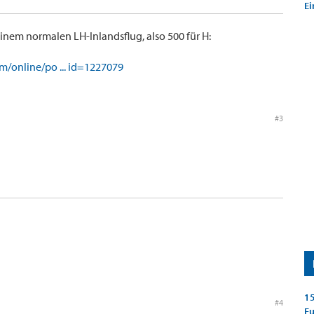
Ei
nem normalen LH-Inlandsflug, also 500 für H:
/online/po ... id=1227079
#3
15
#4
E