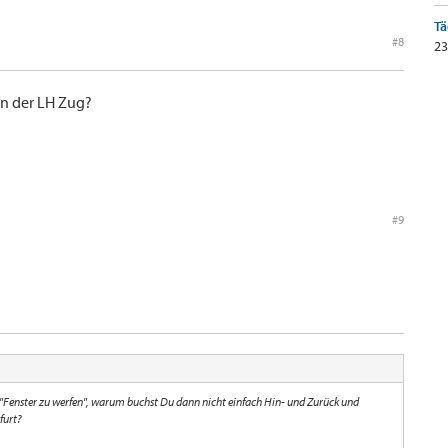
Tä
#8
23
nn der LH Zug?
#9
"Fenster zu werfen", warum buchst Du dann nicht einfach Hin- und Zurück und
furt?