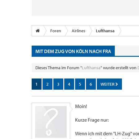
Foren
Airlines
Lufthansa
MIT DEM ZUG VON KÖLN NACH FRA
Dieses Thema im Forum "
Lufthansa
" wurde erstellt von
1
2
3
4
5
6
WEITER
Moin!
Kurze Frage nur:
Wenn ich mit dem "LH-Zug" von