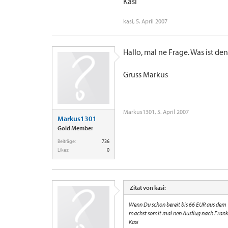
Kasi
kasi
,
5. April 2007
Hallo, mal ne Frage. Was ist de
Gruss Markus
Markus1301
,
5. April 2007
Markus1301
Gold Member
Beiträge:
736
Likes:
0
Zitat von kasi:
Wenn Du schon bereit bis 66 EUR aus dem 
machst somit mal nen Ausflug nach Frank
Kasi