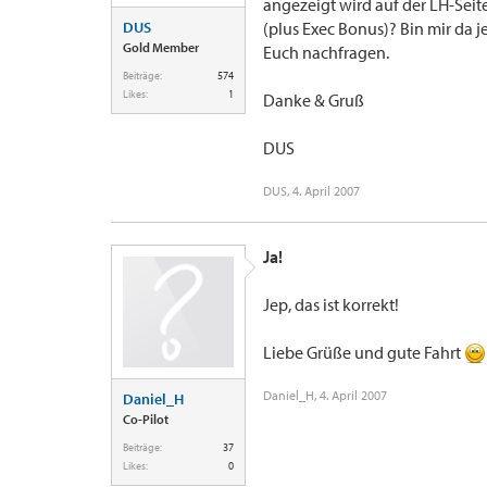
angezeigt wird auf der LH-Sei
DUS
(plus Exec Bonus)? Bin mir da j
Gold Member
Euch nachfragen.
Beiträge:
574
Likes:
1
Danke & Gruß
DUS
DUS
,
4. April 2007
Ja!
Jep, das ist korrekt!
Liebe Grüße und gute Fahrt
Daniel_H
,
4. April 2007
Daniel_H
Co-Pilot
Beiträge:
37
Likes:
0