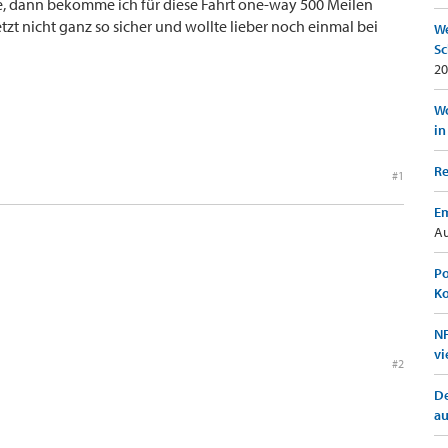
te, dann bekomme ich für diese Fahrt one-way 500 Meilen
etzt nicht ganz so sicher und wollte lieber noch einmal bei
We
Sc
20
Wo
in
Re
#1
Em
Au
Po
K
NF
vi
#2
De
a