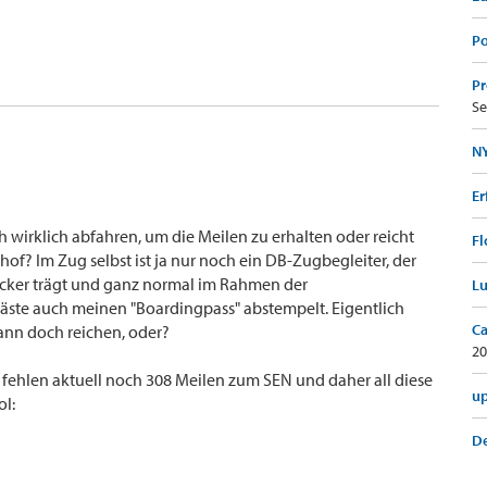
Po
Pr
Se
NY
Er
h wirklich abfahren, um die Meilen zu erhalten oder reicht
Fl
? Im Zug selbst ist ja nur noch ein DB-Zugbegleiter, der
ticker trägt und ganz normal im Rahmen der
Lu
gäste auch meinen "Boardingpass" abstempelt. Eigentlich
Ca
ann doch reichen, oder?
20
fehlen aktuell noch 308 Meilen zum SEN und daher all diese
up
ol:
De