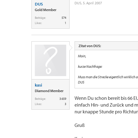
DUS
,
5. April 2007
DUS
Gold Member
Beiträge:
574
Likes:
1
Zitat von DUS:
Moin,
kurze Nachfrage:
Muss man die Strecke eigentlich wirklich
DUS
kasi
Diamond Member
Wenn Du schon bereit bis 66 E
Beiträge:
3.659
einfach Hin- und Zurück und m
Likes:
3
nur knappe Stunde pro Richtu
Gruß