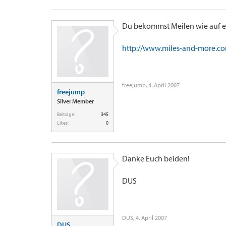
Du bekommst Meilen wie auf ei
http://www.miles-and-more.com
freejump
,
4. April 2007
freejump
Silver Member
Beiträge:
345
Likes:
0
Danke Euch beiden!
DUS
DUS
,
4. April 2007
DUS