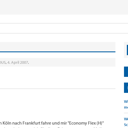
DUS
,
4. April 2007
.
Wi
mö
We
 Köln nach Frankfurt fahre und mir "Economy Flex (H)"
Sc