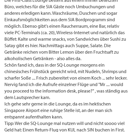
Die First-Class Lounge besteht aus einem immer besetzten
Büro, welches für die SIA Gäste noch Umbuchungen und
anderes erledigen kann. Waschräume, Duschen und sogar
Einkaufsmöglichkeiten aus dem SIA Bordprogramm sind
möglich. Ebenso gibt's einen Raucherraum, eine Bar, relativ
viele PC-Terminals (ca. 20), Wireless-Internet und natürlich das
Büffet: Kalte und warme snacks, von Sandwiches über Sushi zu
Satay gibt es hier. Nachmittags auch Suppe, Salate. Die
Getränke reichen vom Bitter Lemon über den Fruchtsaft zu
alkoholischen Getränken - also alles da.
Schön fand ich, dass in der SQ-Lounge morgens ein
chinesisches Frühstück gereicht wird, mit Nudeln, Shrimps und
scharfer Soße .... Frisch zubereitet von einem Koch ... sehr lecker.
Nervig fand ich die Aufrufe einzelner Flüge und "Mr .... would
you proceed to the information desk, please?" , was ständig aus
dem Lautsprecher kam.
Ich gehe sehr gerne in die Lounge, da es im hektischen
Singapore Airport eine ruhige Stelle ist, an der man sich
entspannt aufenthalten kann.
Tipp: Wer die SQ-Lounge mal nutzen will und nicht soooo viel
Geld hat: Einen Return-Flug von KUL nach SIN buchen in First.