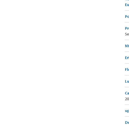
E
Po
Pr
Se
NY
Er
Fl
Lu
Ca
20
up
De