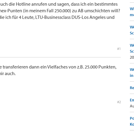
auch die Hotline anrufen und sagen, dass ich ein bestimmtes
Wi
mex-Punten (in meinem Fall 250.000) zu AB umschichten will?
mö
die ich für 4 Leute, LTU-Businessclass DUS-Los Angeles und
We
Sc
We
#1
Sc
20
e transferieren dann ein Vielfaches von z.B. 25.000 Punkten,
Wo
mir auch.
in
Re
Em
#2
Au
Po
K