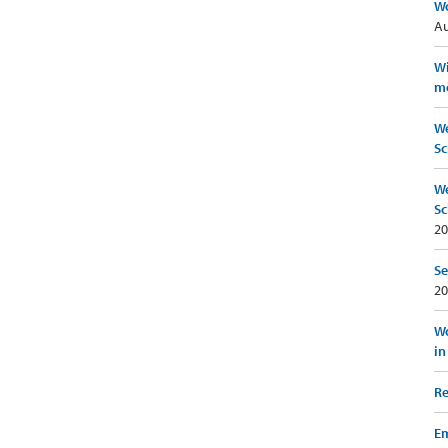
Wo
Au
Wi
mö
We
Sc
We
Sc
20
Se
20
Wo
in
Re
Em