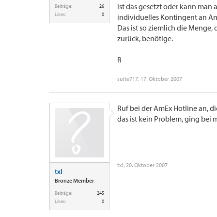
Ist das gesetzt oder kann man 
Beiträge:
26
Likes:
0
individuelles Kontingent an A
Das ist so ziemlich die Menge, 
zurück, benötige.
R
suite717
,
17. Oktober 2007
Ruf bei der AmEx Hotline an, di
das ist kein Problem, ging bei 
txl
,
20. Oktober 2007
txl
Bronze Member
Beiträge:
245
Likes:
0