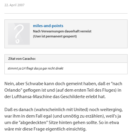
22. April 2007
miles-and-points
Nach Verwarnungen dauerhaft verreist
(User ist permanent gesperrt)
Zitat von Caracho:
stimmt ja LH fliegt das ja gar nicht direkt
Nein, aber Schwabe kann doch gemeint haben, daß er "nach
Orlando" geflogen ist und (auf dem ersten Teil des Fluges) in
der Lufthansa-Maschine das Geschilderte erlebt hat.
Daß es danach (wahrscheinlich mit United) noch weiterging,
war ihm in dem Fall egal (und unnötig zu erzählen), weil's ja
um die "abgedeckten" Sitze hinten gehen sollte. So in etwa
wäre mir diese Frage eigentlich einsichtig.