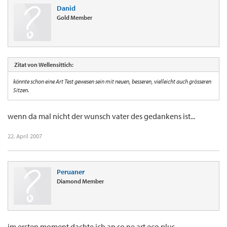
Danid
Gold Member
Zitat von Wellensittich:
könnte schon eine Art Test gewesen sein mit neuen, besseren, vielleicht auch grösseren
Sitzen.
wenn da mal nicht der wunsch vater des gedankens ist...
22. April 2007
Peruaner
Diamond Member
im ersten moment dachte ich an so ne art eco plus.