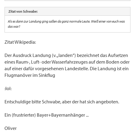
Zitat von Schwabe:
Als es dann zur Landung ging saßen da ganz normale Leute. Weiß einer von euch was
das war?
Zitat Wikipedia:
Der Ausdruck Landung (v. „landen“) bezeichnet das Aufsetzen
eines Raum-, Luft- oder Wasserfahrzeuges auf dem Boden oder
auf einer dafür vorgesehenen Landestelle. Die Landung ist ein
Flugmanöver im Sinkflug
:lol:
Entschuldige bitte Schwabe, aber der hat sich angeboten.
Ein (frustrierter) Bayer+Bayernanhänger ...
Oliver