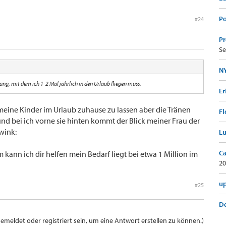
Po
#24
Pr
Se
NY
ang, mit dem ich 1-2 Mal jährlich in den Urlaub fliegen muss.
Er
meine Kinder im Urlaub zuhause zu lassen aber die Tränen
Fl
d bei ich vorne sie hinten kommt der Blick meiner Frau der
wink:
Lu
Ca
kann ich dir helfen mein Bedarf liegt bei etwa 1 Million im
20
up
#25
De
meldet oder registriert sein, um eine Antwort erstellen zu können.)