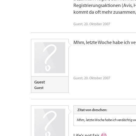
Registrierungsaktionen (Avis, 
kommt da oft mehr zusammen, a
Guest
,
20. Oktober 2007
Mhm, letzte Woche habe ich ve
Guest
,
20. Oktober 2007
Guest
Guest
Zitat von dreschen:
Mhm, letzte Woche habe ich verdächtig w
Life's not fair.