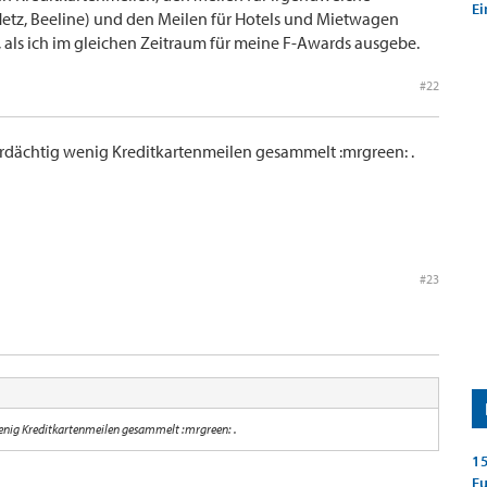
Ei
Hetz, Beeline) und den Meilen für Hotels und Mietwagen
ls ich im gleichen Zeitraum für meine F-Awards ausgebe.
#22
rdächtig wenig Kreditkartenmeilen gesammelt :mrgreen: .
#23
enig Kreditkartenmeilen gesammelt :mrgreen: .
15
E