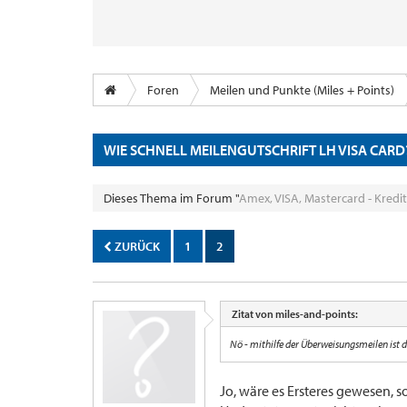
Foren
Meilen und Punkte (Miles + Points)
WIE SCHNELL MEILENGUTSCHRIFT LH VISA CARD
Dieses Thema im Forum "
Amex, VISA, Mastercard - Kredi
ZURÜCK
1
2
Zitat von miles-and-points:
Nö - mithilfe der Überweisungsmeilen ist 
Jo, wäre es Ersteres gewesen, s