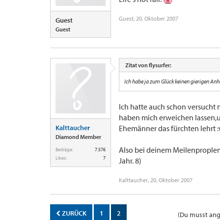
Guest
,
20. Oktober 2007
Guest
Guest
Zitat von flysurfer:
Ich habe ja zum Glück keinen gierigen Anh
Ich hatte auch schon versucht 
haben mich erweichen lassen,un
Kalttaucher
Ehemänner das fürchten lehrt :
Diamond Member
Also bei deinem Meilenproplem 
Beiträge:
7.576
Likes:
7
Jahr. 8)
Kalttaucher
,
20. Oktober 2007
ZURÜCK
1
2
(Du musst ange