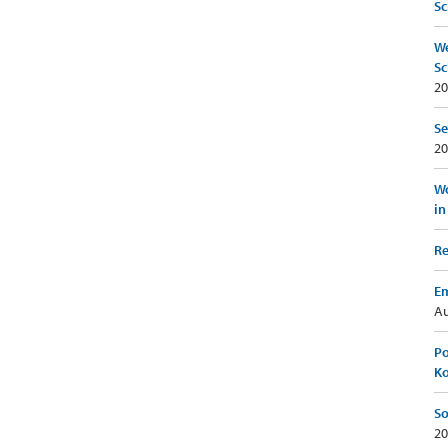
Sc
We
Sc
20
Se
20
Wo
in
Re
Em
Au
Po
K
So
20