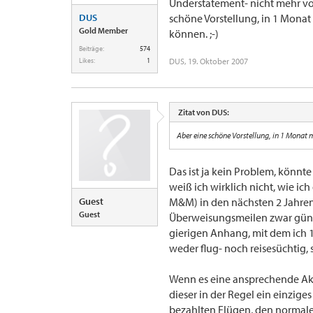
Understatement- nicht mehr v
DUS
schöne Vorstellung, in 1 Mon
Gold Member
können. ;-)
Beiträge:
574
Likes:
1
DUS
,
19. Oktober 2007
Zitat von DUS:
Aber eine schöne Vorstellung, in 1 Monat
Das ist ja kein Problem, könnt
weiß ich wirklich nicht, wie ic
Guest
M&M) in den nächsten 2 Jahren 
Guest
Überweisungsmeilen zwar günst
gierigen Anhang, mit dem ich 1-
weder flug- noch reisesüchtig,
Wenn es eine ansprechende Akt
dieser in der Regel ein einzi
bezahlten Flügen, den normale