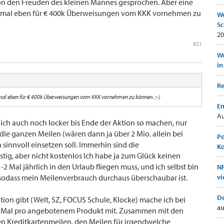
on den Freuden des kleinen Mannes gesprochen. Aber eine
at mal eben für € 400k Überweisungen vom KKK vornehmen zu
We
Sc
20
#21
Wo
in
Re
 mal eben für € 400k Überweisungen vom KKK vornehmen zu können. ;-)
Em
Au
e ich auch noch locker bis Ende der Aktion so machen, nur
h die ganzen Meilen (wären dann ja über 2 Mio. allein bei
Po
sinnvoll einsetzen soll. Immerhin sind die
K
ig, aber nicht kostenlos Ich habe ja zum Glück keinen
2 Mal jährlich in den Urlaub fliegen muss, und ich selbst bin
NF
 sodass mein Meilenverbrauch durchaus überschaubar ist.
vi
De
ion gibt (Welt, SZ, FOCUS Schule, Klocke) mache ich bei
a
ges Mal pro angebotenem Produkt mit. Zusammen mit den
n Kreditkartenmeilen, den Meilen für irgendwelche