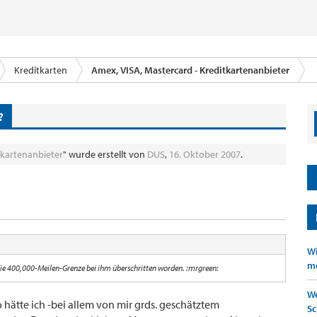
Kreditkarten
Amex, VISA, Mastercard - Kreditkartenanbieter
?
tkartenanbieter
" wurde erstellt von
DUS
,
16. Oktober 2007
.
Wi
mö
die 400,000-Meilen-Grenze bei ihm überschritten worden. :mrgreen:
We
o hätte ich -bei allem von mir grds. geschätztem
Sc