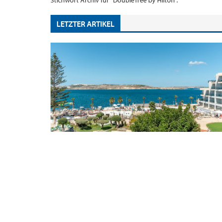
Stichwort Archiv für "DoubleTree by Hilton".
LETZTER ARTIKEL