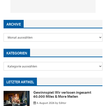
29. Juli 2026
2. Juni 2026
18. Mai 2026
9. Januar 2026
by
by
by
by
Editor
Editor
Editor
Editor
ARCHIVE
KATEGORIEN
LETZTER ARTIKEL
Gewinnspiel: Wir verlosen ingesamt
60.000 Miles & More Meilen
4. August 2026
by
Editor