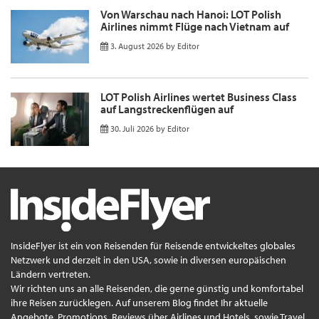
Von Warschau nach Hanoi: LOT Polish
Airlines nimmt Flüge nach Vietnam auf
3. August 2026
by
Editor
LOT Polish Airlines wertet Business Class
auf Langstreckenflügen auf
30. Juli 2026
by
Editor
InsideFlyer ist ein von Reisenden für Reisende entwickeltes globales
Netzwerk und derzeit in den USA, sowie in diversen europäischen
Ländern vertreten.
Wir richten uns an alle Reisenden, die gerne günstig und komfortabel
ihre Reisen zurücklegen. Auf unserem Blog findet Ihr aktuelle
Angebote, Promotions, Reviews über Airlines und Hotels, sowie Travel