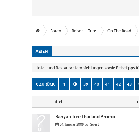
Foren
Reisen + Trips
On The Road
ASIEN
Hotel- und Restaurantempfehlungen sowie Reisetipps fü
ZURÜCK
1
39
40
41
42
43
Titel
Banyan Tree Thailand Promo
24. Januar 2009
by
Guest