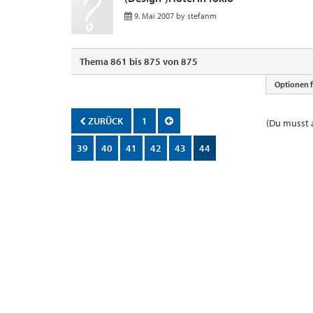
9. Mai 2007
by
stefanm
Thema 861 bis 875 von 875
Optionen 
ZURÜCK
1
(Du musst a
39
40
41
42
43
44