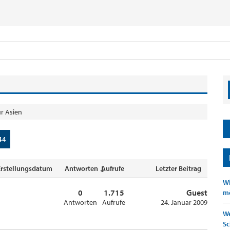
r Asien
44
Erstellungsdatum
Antworten ↓
Aufrufe
Letzter Beitrag
Wi
0
1.715
Guest
mö
Antworten
Aufrufe
24. Januar 2009
We
Sc