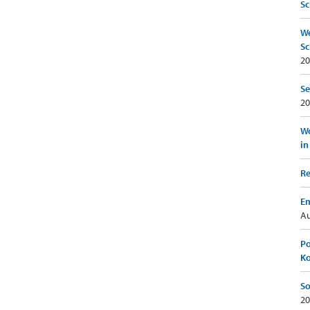
Sc
We
Sc
20
Se
20
Wo
in
Re
Em
Au
Po
K
So
20