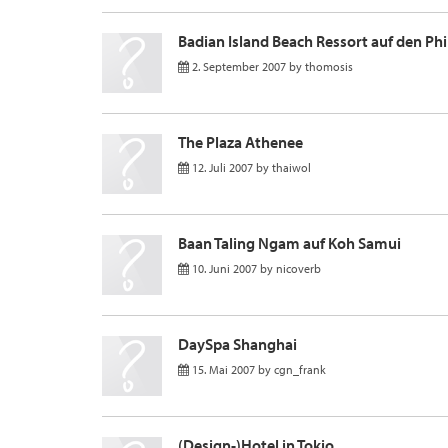
Badian Island Beach Ressort auf den Phi
2. September 2007
by
thomosis
The Plaza Athenee
12. Juli 2007
by
thaiwol
Baan Taling Ngam auf Koh Samui
10. Juni 2007
by
nicoverb
DaySpa Shanghai
15. Mai 2007
by
cgn_frank
(Design-)Hotel in Tokio