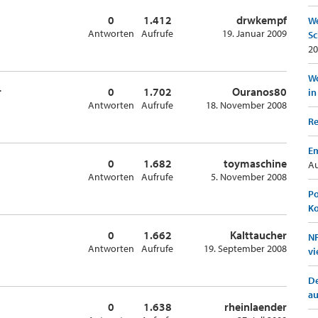
0
1.412
drwkempf
We
Antworten
Aufrufe
19. Januar 2009
Sc
20
Wo
r
0
1.702
Ouranos80
in
Antworten
Aufrufe
18. November 2008
Re
Em
0
1.682
toymaschine
Au
Antworten
Aufrufe
5. November 2008
Po
K
0
1.662
Kalttaucher
NF
Antworten
Aufrufe
19. September 2008
vi
De
a
0
1.638
rheinlaender