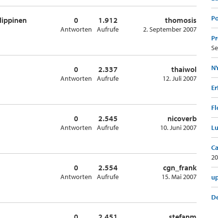
Po
lippinen
0
1.912
thomosis
Antworten
Aufrufe
2. September 2007
Pr
Se
NY
0
2.337
thaiwol
Antworten
Aufrufe
12. Juli 2007
Er
Fl
0
2.545
nicoverb
Antworten
Aufrufe
10. Juni 2007
Lu
Ca
20
0
2.554
cgn_frank
Antworten
Aufrufe
15. Mai 2007
up
De
0
2.451
stefanm