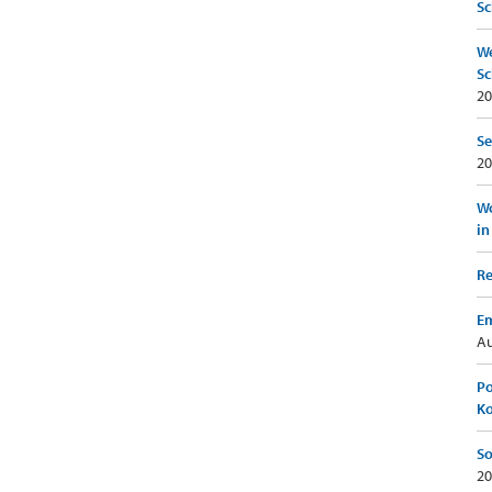
Sc
We
Sc
20
Se
20
Wo
in
Re
Em
Au
Po
K
So
20