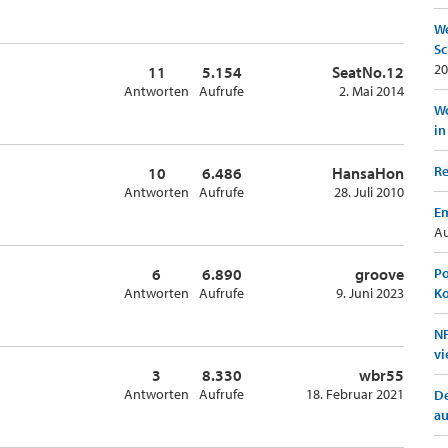
We
Sc
20
11
5.154
SeatNo.12
Antworten
Aufrufe
2. Mai 2014
Wo
in
Re
10
6.486
HansaHon
Antworten
Aufrufe
28. Juli 2010
Em
Au
6
6.890
groove
Po
Antworten
Aufrufe
9. Juni 2023
K
NF
vi
3
8.330
wbr55
Antworten
Aufrufe
18. Februar 2021
De
a