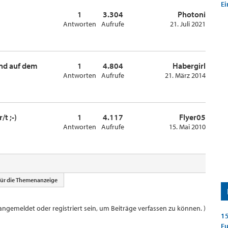
Ei
1
3.304
Photoni
Antworten
Aufrufe
21. Juli 2021
nd auf dem
1
4.804
Habergirl
Antworten
Aufrufe
21. März 2014
/t ;-)
1
4.117
Flyer05
Antworten
Aufrufe
15. Mai 2010
für die Themenanzeige
ngemeldet oder registriert sein, um Beiträge verfassen zu können. )
15
E