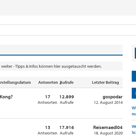
weiter - Tipps & Infos können hier ausgetauscht werden.
Erstellungsdatum
Antworten ↓
Aufrufe
Letzter Beitrag
 Kong?
17
12.899
gospodar
Antworten
Aufrufe
12. August 2014
Wi
mö
We
13
17.916
Reisemaedl04
Sc
Antworten
Aufrufe
18. August 2020