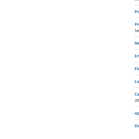
Po
Pr
Se
NY
Er
Fl
Lu
Ca
20
up
De