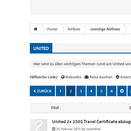
Foren
Airlines
sonstige Airlines
UNITED
Hier wird zu allen wichtigen Themen rund um United und
Hilfreiche Links:
Webseite
Reise buchen
Award
ZURÜCK
1
2
3
4
5
6
Titel
United 2x 250$ Travel Certificate abzu
25. Februar 2015
by
rosenthal