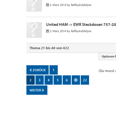
2. März 2014
by
Raffaykiddeljoe
United HAM -> EWR Steckdosen 757-2
2. März 2014
by
Raffaykiddeljoe
Thema 21 bis 40 von 422
Optionen 
ZURÜCK
1
(Du musst a
2
3
4
5
6
22
WEITER