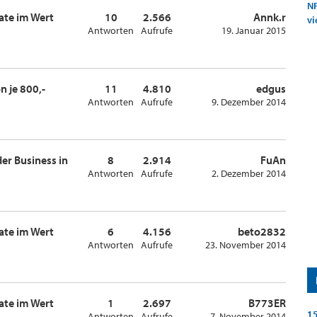
NF
cate im Wert
10
2.566
Annk.r
vi
Antworten
Aufrufe
19. Januar 2015
n je 800,-
11
4.810
edgus
Antworten
Aufrufe
9. Dezember 2014
er Business in
8
2.914
FuAn
Antworten
Aufrufe
2. Dezember 2014
cate im Wert
6
4.156
beto2832
Antworten
Aufrufe
23. November 2014
cate im Wert
1
2.697
B773ER
15
Antworten
Aufrufe
7. November 2014