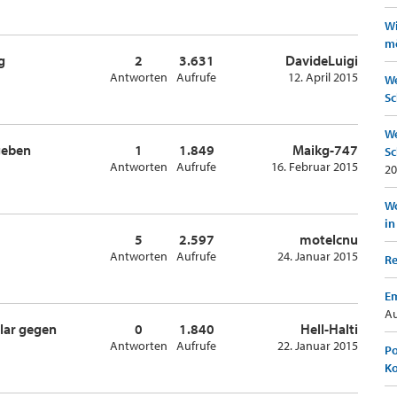
Wi
mö
g
2
3.631
DavideLuigi
Antworten
Aufrufe
12. April 2015
We
Sc
We
ugeben
1
1.849
Maikg-747
Sc
Antworten
Aufrufe
16. Februar 2015
20
Wo
in
5
2.597
motelcnu
Antworten
Aufrufe
24. Januar 2015
Re
Em
Au
lar gegen
0
1.840
Hell-Halti
Antworten
Aufrufe
22. Januar 2015
Po
K