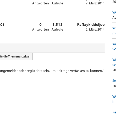
20
Antworten
Aufrufe
7. März 2014
Wo
Au
00?
0
1.513
Raffaykiddeljoe
Wi
Antworten
Aufrufe
2. März 2014
mö
We
Sc
für die Themenanzeige
We
Sc
20
ngemeldet oder registriert sein, um Beiträge verfassen zu können. )
Se
20
Wo
in
Re