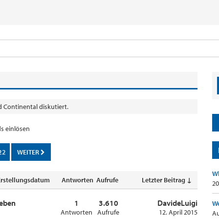
 Continental diskutiert.
s einlösen
22
WEITER
Wh
Erstellungsdatum
Antworten
Aufrufe
Letzter Beitrag ↓
20
geben
1
3.610
DavideLuigi
Wo
Antworten
Aufrufe
12. April 2015
Au