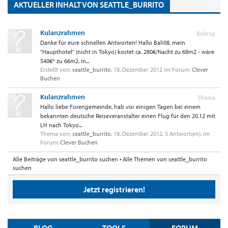
AKTUELLER INHALT VON SEATTLE_BURRITO
Kulanzrahmen
Beitrag
Danke für eure schnellen Antworten! Hallo Bali08, mein
"Haupthotel" (nicht in Tokyo) kostet ca. 280€/Nacht zu 68m2 - wäre
540€* zu 66m2, in...
Erstellt von:
seattle_burrito
,
18. Dezember 2012
im Forum:
Clever
Buchen
Kulanzrahmen
Thema
Hallo liebe Forengemeinde, hab vor einigen Tagen bei einem
bekannten deutsche Reiseveranstalter einen Flug für den 20.12 mit
LH nach Tokyo...
Thema von:
seattle_burrito
,
18. Dezember 2012
, 5 Antwort(en), im
Forum:
Clever Buchen
Alle Beiträge von seattle_burrito suchen
Alle Themen von seattle_burrito
suchen
Jetzt registrieren!
BLOG
TOOLS
FORUM