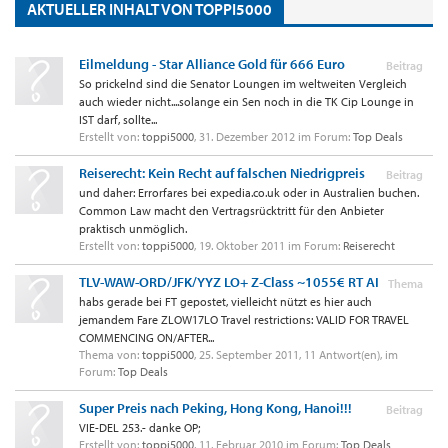
AKTUELLER INHALT VON TOPPI5000
Eilmeldung - Star Alliance Gold für 666 Euro
Beitrag
So prickelnd sind die Senator Loungen im weltweiten Vergleich
auch wieder nicht....solange ein Sen noch in die TK Cip Lounge in
IST darf, sollte...
Erstellt von:
toppi5000
,
31. Dezember 2012
im Forum:
Top Deals
Reiserecht: Kein Recht auf falschen Niedrigpreis
Beitrag
und daher: Errorfares bei expedia.co.uk oder in Australien buchen.
Common Law macht den Vertragsrücktritt für den Anbieter
praktisch unmöglich.
Erstellt von:
toppi5000
,
19. Oktober 2011
im Forum:
Reiserecht
TLV-WAW-ORD/JFK/YYZ LO+ Z-Class ~1055€ RT AI
Thema
habs gerade bei FT gepostet, vielleicht nützt es hier auch
jemandem Fare ZLOW17LO Travel restrictions: VALID FOR TRAVEL
COMMENCING ON/AFTER...
Thema von:
toppi5000
,
25. September 2011
, 11 Antwort(en), im
Forum:
Top Deals
Super Preis nach Peking, Hong Kong, Hanoi!!!
Beitrag
VIE-DEL 253.- danke OP;
Erstellt von:
toppi5000
,
11. Februar 2010
im Forum:
Top Deals