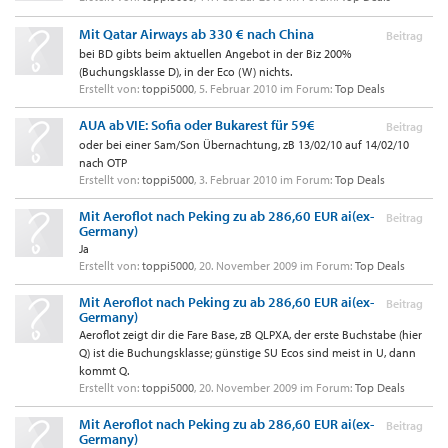
Mit Qatar Airways ab 330 € nach China
Beitrag
bei BD gibts beim aktuellen Angebot in der Biz 200%
(Buchungsklasse D), in der Eco (W) nichts.
Erstellt von:
toppi5000
,
5. Februar 2010
im Forum:
Top Deals
AUA ab VIE: Sofia oder Bukarest für 59€
Beitrag
oder bei einer Sam/Son Übernachtung, zB 13/02/10 auf 14/02/10
nach OTP
Erstellt von:
toppi5000
,
3. Februar 2010
im Forum:
Top Deals
Mit Aeroflot nach Peking zu ab 286,60 EUR ai(ex-
Beitrag
Germany)
Ja
Erstellt von:
toppi5000
,
20. November 2009
im Forum:
Top Deals
Mit Aeroflot nach Peking zu ab 286,60 EUR ai(ex-
Beitrag
Germany)
Aeroflot zeigt dir die Fare Base, zB QLPXA, der erste Buchstabe (hier
Q) ist die Buchungsklasse; günstige SU Ecos sind meist in U, dann
kommt Q.
Erstellt von:
toppi5000
,
20. November 2009
im Forum:
Top Deals
Mit Aeroflot nach Peking zu ab 286,60 EUR ai(ex-
Beitrag
Germany)