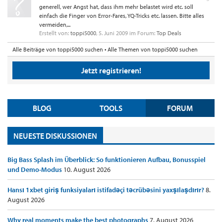
generell, wer Angst hat, dass ihm mehr belastet wird etc. soll
einfach die Finger von Error-Fares, YQ-Tricks etc. lassen. Bitte alles
vermeiden,...
Erstellt von:
toppi5000
,
5. Juni 2009
im Forum:
Top Deals
Alle Beiträge von toppi5000 suchen
Alle Themen von toppi5000 suchen
Jetzt registrieren!
BLOG
TOOLS
FORUM
NEUESTE DISKUSSIONEN
Big Bass Splash im Überblick: So funktionieren Aufbau, Bonusspiel
und Demo-Modus
10. August 2026
Hansı 1xbet giriş funksiyaları istifadəçi təcrübəsini yaxşılaşdırır?
8.
August 2026
Why real moments make the best photographs
7. August 2026