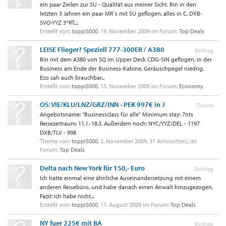
ein paar Zeilen zur SU - Qualität aus meiner Sicht. Bin in den
letzten 3 Jahren ein paar MR´s mit SU geflogen, alles in C, DXB-
SVO-YYZ 3*RT,...
Erstellt von:
toppi5000
,
19. November 2009
im Forum:
Top Deals
LEISE Flieger? Speziell 777-300ER / A380
Beitrag
Bin mit dem A380 von SQ im Upper Deck CDG-SIN geflogen, in der
Business am Ende der Business-Kabine, Geräuschpegel niedrig.
Eco sah auch brauchbar...
Erstellt von:
toppi5000
,
13. November 2009
im Forum:
Economy
OS: VIE/KLU/LNZ/GRZ/INN - PEK 997€ in J
Thema
Angebotsname: "Businessclass für alle" Minimum stay: 7nts
Reisezeitraum: 11.1.-18.3. Außerdem noch: NYC/YYZ/DEL - 1197
DXB/TLV - 998
Thema von:
toppi5000
,
2. November 2009
, 31 Antwort(en), im
Forum:
Top Deals
Delta nach New York für 150,- Euro
Beitrag
Ich hatte einmal eine ähnliche Auseinandersetzung mit einem
anderen Reisebüro, und habe danach einen Anwalt hinzugezogen.
Fazit: Ich habe nicht...
Erstellt von:
toppi5000
,
11. August 2009
im Forum:
Top Deals
NY fuer 225€ mit BA
Beitrag