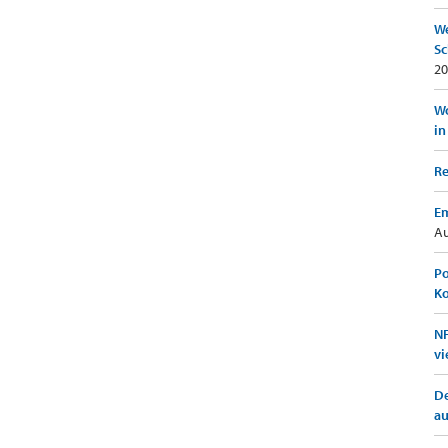
We
Sc
20
Wo
in
Re
Em
Au
Po
K
NF
vi
De
a