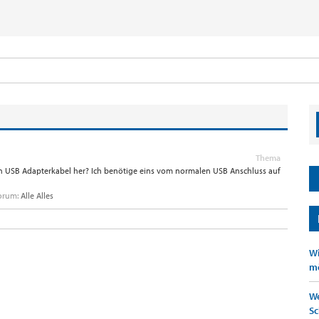
Thema
USB Adapterkabel her? Ich benötige eins vom normalen USB Anschluss auf
Forum:
Alle Alles
Wi
mö
We
Sc