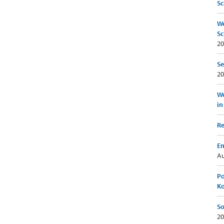
Sc
We
Sc
20
Se
20
Wo
in
Re
Em
Au
Po
K
So
20