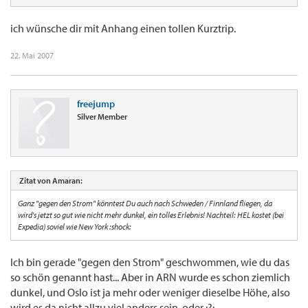
ich wünsche dir mit Anhang einen tollen Kurztrip.
22. Mai 2007
freejump
Silver Member
Zitat von Amaran:
Ganz "gegen den Strom" könntest Du auch nach Schweden / Finnland fliegen, da
wird's jetzt so gut wie nicht mehr dunkel, ein tolles Erlebnis! Nachteil: HEL kostet (bei
Expedia) soviel wie New York :shock:
Ich bin gerade "gegen den Strom" geschwommen, wie du das
so schön genannt hast... Aber in ARN wurde es schon ziemlich
dunkel, und Oslo ist ja mehr oder weniger dieselbe Höhe, also
wird es da nicht allzu viel anders sein, oder :?: