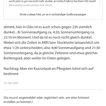
wird's jetzt so gut wie nicht mehr dunkel, ein tolles Erlebnis! Nachteil: HEL kostet
(bei Expedia) soviel wie New York :shock:
Klicke in dieses Feld, um es in vollständiger Größe anzuzeigen.
Ich bin gerade "gegen den Strom" geschwommen, wie du das so schön genannt hast...
Aber in ARN wurde es schon ziemlich dunkel, und Oslo ist ja mehr oder weniger
dieselbe Höhe, also wird es da nicht allzu viel anders sein, oder :?:
stimmt, hier in Oslo ist es auch schon gegen 23h ziemlich
dunkel... 8) Sonnenaufgang ca. 4:20, Sonnenuntergang ca.
22:10 im Moment. Und da ist es noch nicht gleich dunkel.
Wobei sich die Zeiten in ARN bzw Stockholm tatsaechlich um
etwa 1/2h unterscheiden, also 4:00 Sonnenaufgang und 21:30
Sonnenuntergang, da ja gleiche Zeitzone und etwa gleicher
Breitengrad, aber weiter im Osten gelegen.
Nachtrag: Aber ein Kurzurlaub an Pfingsten lohnt sich auf
bestimmt
22. Mai 2007
(Du musst angemeldet oder registriert sein, um eine Antwort
erstellen zu können.)