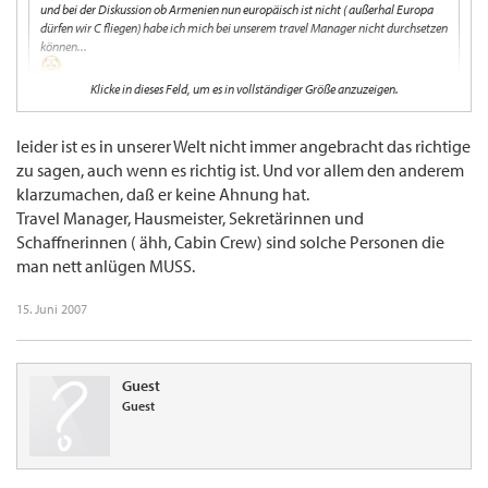
und bei der Diskussion ob Armenien nun europäisch ist nicht ( außerhal Europa
dürfen wir C fliegen) habe ich mich bei unserem travel Manager nicht durchsetzen
können...
Klicke in dieses Feld, um es in vollständiger Größe anzuzeigen.
Also da musst du dich durchsetzen! Sonst sagt der irgendwann bei einer
Australienreise, dass es dort viele europäische Wurzeln gibt und daher Eco geflogen
leider ist es in unserer Welt nicht immer angebracht das richtige
wird! :wink:
zu sagen, auch wenn es richtig ist. Und vor allem den anderem
klarzumachen, daß er keine Ahnung hat.
Der Wellensittich
Travel Manager, Hausmeister, Sekretärinnen und
Schaffnerinnen ( ähh, Cabin Crew) sind solche Personen die
man nett anlügen MUSS.
15. Juni 2007
Guest
Guest