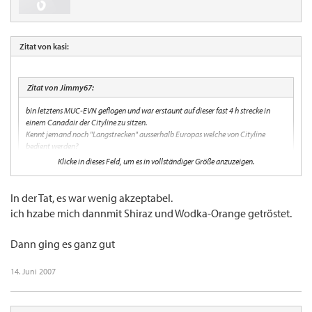
Zitat von kasi:
Zitat von Jimmy67:
bin letztens MUC-EVN geflogen und war erstaunt auf dieser fast 4 h strecke in
einem Canadair der Cityline zu sitzen.
Kennt jemand noch "Langstrecken" ausserhalb Europas welche von Cityline
bedient werden?
Klicke in dieses Feld, um es in vollständiger Größe anzuzeigen.
Örks - Das ist ja nicht so gemütlich ;-(
In der Tat, es war wenig akzeptabel.
ich hzabe mich dannmit Shiraz und Wodka-Orange getröstet.
Dann ging es ganz gut
14. Juni 2007