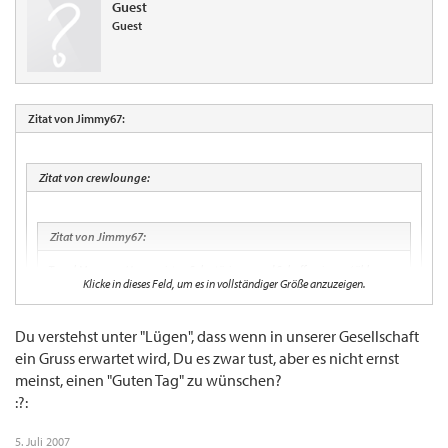
Guest
Guest
Zitat von Jimmy67:
Zitat von crewlounge:
Zitat von Jimmy67:
Travel Manager, Hausmeister, Sekretärinnen und Schaffnerinnen ( ähh,
Klicke in dieses Feld, um es in vollständiger Größe anzuzeigen.
Cabin Crew) sind solche Personen die man nett anlügen MUSS.
Du verstehst unter "Lügen", dass wenn in unserer Gesellschaft
Warum denn das? :shock:
Klicke in dieses Feld, um es in vollständiger Größe anzuzeigen.
ein Gruss erwartet wird, Du es zwar tust, aber es nicht ernst
BTW soll es gerüchtehalber auch männliche "Schaffnerinnen" geben.
meinst, einen "Guten Tag" zu wünschen?
Warum?
:?:
Beiße nie die Hand ab die dich füttert!
5. Juli 2007
(und natürlich gibts auch Hausmeisterinnen und Schaffner...)