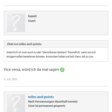
Auch wenn ich noch so frustriert vom Geschäftstermin komme , und in jedes lachende
Gesicht schlagen könnte...
Guest
Beim Betreten des Fliegers wird das breiteste Lächeln aufgesetzt und ein " Schönen
Guest
guten Abend " gewünscht...
( das soll ja angeblich das sein, was FAs am meisten nervt... das Nicht-Erwidern des
Grußes beim Einsteigen)
Zitat von miles-and-points:
Natürlich ist man auch zu den "dienstbaren Geistern" freundlich, wenn sie sich
einigermaßen benehmen können. Ansonsten haben sie halt ihern Job zu tun.
Vice versa, würd ich da mal sagen
5. Juli 2007
miles-and-points
Nach Verwarnungen dauerhaft verreist
(User ist permanent gesperrt)