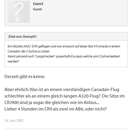
Guest
Guest
Zitat von Jimmy67:
bin letztens MUC-EVN geflogen und war erstaunt auf dieser fast 4 h strecke in einem
Canadair der Cityline zu sitzen.
Kennt jemand noch "Langstrecken" ausserhalb Europas welche von Cityline bedient
werden?
Derzeit gibt es keine.
Aber ehrlich: Was ist an einem vierstündigen Canadair-Flug
schlechter als an einem gleich langen A320-Flug? Die Sitze im
CRJ900 sind ja sogar die gleichen wie im Airbus...
Lieber 4 Stunden im CR9 als zwei im AB6, oder nicht?
14. Juni 2007