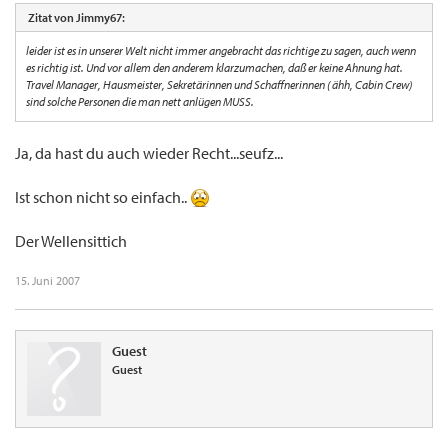
Zitat von Jimmy67:
leider ist es in unserer Welt nicht immer angebracht das richtige zu sagen, auch wenn
es richtig ist. Und vor allem den anderem klarzumachen, daß er keine Ahnung hat.
Travel Manager, Hausmeister, Sekretärinnen und Schaffnerinnen ( ähh, Cabin Crew)
sind solche Personen die man nett anlügen MUSS.
Ja, da hast du auch wieder Recht...seufz...
Ist schon nicht so einfach..
Der Wellensittich
15. Juni 2007
Guest
Guest