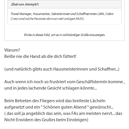
Zitat von Jimmy67:
Travel Manager, Hausmeister, Sekretärinnen und Schaffnerinnen ( ähh, Cabin
Crew) sind solche Personen die man nett anlügen MUSS.
Warum denn das? :shock:
Klicke in dieses Feld, um es in vollständiger Größe anzuzeigen.
BTW soll es gerüchtehalber auch männliche "Schaffnerinnen" geben.
Warum?
Beiße nie die Hand ab die dich füttert!
(und natürlich gibts auch Hausmeisterinnen und Schaffner...)
Auch wenn ich noch so frustriert vom Geschäftstermin komme ,
und in jedes lachende Gesicht schlagen könnte...
Beim Betreten des Fliegers wird das breiteste Lächeln
aufgesetzt und ein " Schönen guten Abend " gewünscht...
( das soll ja angeblich das sein, was FAs am meisten nervt... das
Nicht-Erwidern des Grußes beim Einsteigen)