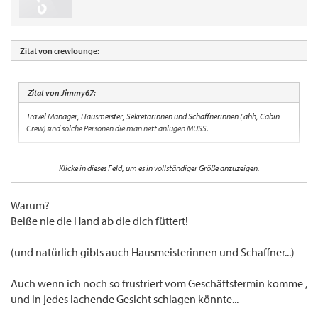
Zitat von crewlounge:
Zitat von Jimmy67:
Travel Manager, Hausmeister, Sekretärinnen und Schaffnerinnen ( ähh, Cabin
Crew) sind solche Personen die man nett anlügen MUSS.
Warum denn das? :shock:
Klicke in dieses Feld, um es in vollständiger Größe anzuzeigen.
BTW soll es gerüchtehalber auch männliche "Schaffnerinnen" geben.
Warum?
Beiße nie die Hand ab die dich füttert!
(und natürlich gibts auch Hausmeisterinnen und Schaffner...)
Auch wenn ich noch so frustriert vom Geschäftstermin komme ,
und in jedes lachende Gesicht schlagen könnte...