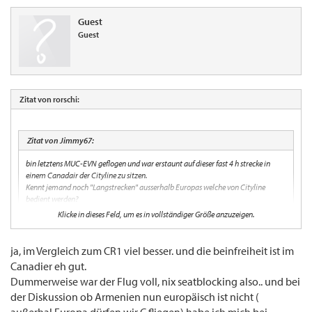
Guest
Guest
Zitat von rorschi:
Zitat von Jimmy67:
bin letztens MUC-EVN geflogen und war erstaunt auf dieser fast 4 h strecke in
einem Canadair der Cityline zu sitzen.
Kennt jemand noch "Langstrecken" ausserhalb Europas welche von Cityline
bedient werden?
Klicke in dieses Feld, um es in vollständiger Größe anzuzeigen.
Derzeit gibt es keine.
ja, im Vergleich zum CR1 viel besser. und die beinfreiheit ist im
Aber ehrlich: Was ist an einem vierstündigen Canadair-Flug schlechter als an einem
Canadier eh gut.
gleich langen A320-Flug? Die Sitze im CRJ900 sind ja sogar die gleichen wie im
Dummerweise war der Flug voll, nix seatblocking also.. und bei
Airbus...
Lieber 4 Stunden im CR9 als zwei im AB6, oder nicht?
der Diskussion ob Armenien nun europäisch ist nicht (