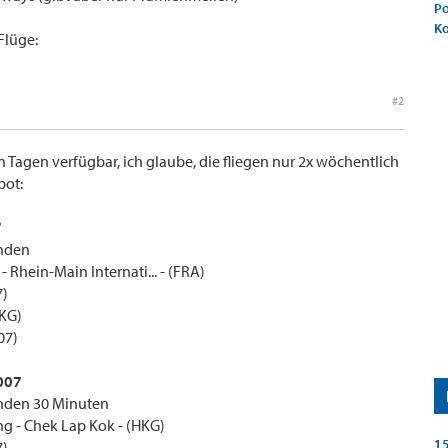
Po
K
Flüge:
#2
len Tagen verfügbar, ich glaube, die fliegen nur 2x wöchentlich
bot:
7
unden
 - Rhein-Main Internati... - (FRA)
7)
HKG)
07)
007
unden 30 Minuten
ng - Chek Lap Kok - (HKG)
15
7)