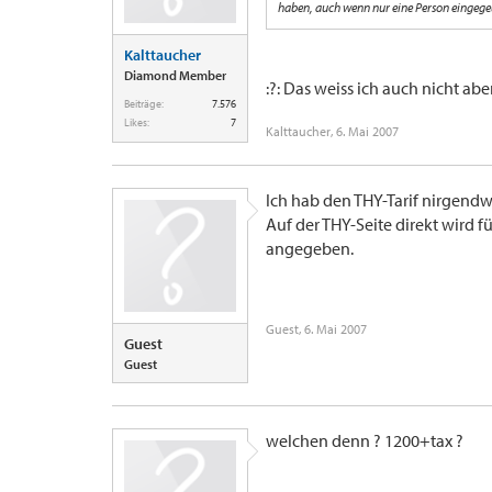
haben, auch wenn nur eine Person eingeg
Kalttaucher
Diamond Member
:?: Das weiss ich auch nicht abe
Beiträge:
7.576
Likes:
7
Kalttaucher
,
6. Mai 2007
Ich hab den THY-Tarif nirgend
Auf der THY-Seite direkt wird f
angegeben.
Guest
,
6. Mai 2007
Guest
Guest
welchen denn ? 1200+tax ?