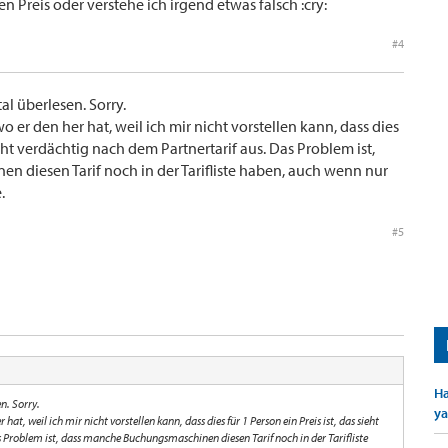
n Preis oder verstehe ich irgend etwas falsch :cry:
#4
al überlesen. Sorry.
o er den her hat, weil ich mir nicht vorstellen kann, dass dies
sieht verdächtig nach dem Partnertarif aus. Das Problem ist,
 diesen Tarif noch in der Tarifliste haben, auch wenn nur
.
#5
Ha
n. Sorry.
ya
hat, weil ich mir nicht vorstellen kann, dass dies für 1 Person ein Preis ist, das sieht
 Problem ist, dass manche Buchungsmaschinen diesen Tarif noch in der Tarifliste