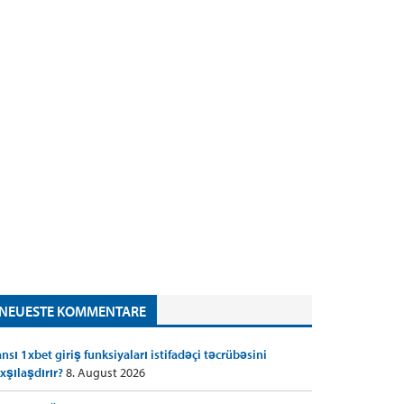
NEUESTE KOMMENTARE
nsı 1xbet giriş funksiyaları istifadəçi təcrübəsini
xşılaşdırır?
8. August 2026