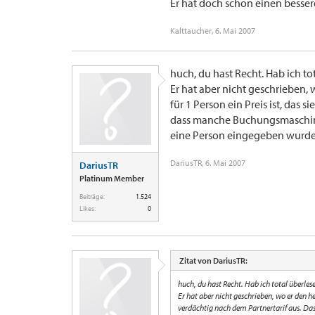
Er hat doch schon einen bessere
Kalttaucher
,
6. Mai 2007
huch, du hast Recht. Hab ich tot
Er hat aber nicht geschrieben, w
für 1 Person ein Preis ist, das 
dass manche Buchungsmaschinen
eine Person eingegeben wurde
DariusTR
,
6. Mai 2007
DariusTR
Platinum Member
Beiträge:
1.524
Likes:
0
Zitat von DariusTR:
huch, du hast Recht. Hab ich total überlese
Er hat aber nicht geschrieben, wo er den her 
verdächtig nach dem Partnertarif aus. Das