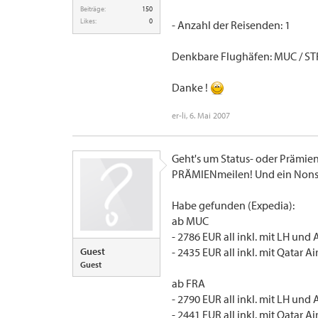
Beiträge:
150
Likes:
0
- Anzahl der Reisenden: 1
Denkbare Flughäfen: MUC / STR
Danke !
er-li
,
6. Mai 2007
Geht's um Status- oder Prämienm
PRÄMIENmeilen! Und ein Nonsto
Habe gefunden (Expedia):
ab MUC
- 2786 EUR all inkl. mit LH un
Guest
- 2435 EUR all inkl. mit Qatar 
Guest
ab FRA
- 2790 EUR all inkl. mit LH un
- 2441 EUR all inkl. mit Qatar 