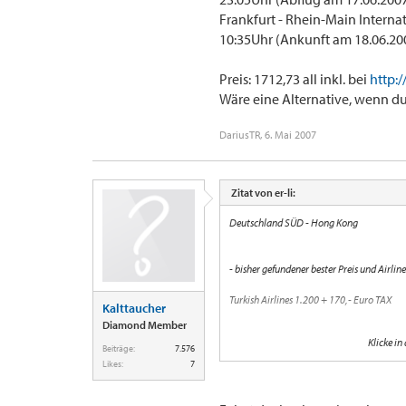
Frankfurt - Rhein-Main Internati.
10:35Uhr (Ankunft am 18.06.20
Preis: 1712,73 all inkl. bei
http:
Wäre eine Alternative, wenn du f
DariusTR
,
6. Mai 2007
Zitat von er-li:
Deutschland SÜD - Hong Kong
- bisher gefundener bester Preis und Airline
Turkish Airlines 1.200 + 170,- Euro TAX
Kalttaucher
Diamond Member
Klicke in
Beiträge:
7.576
Likes:
7