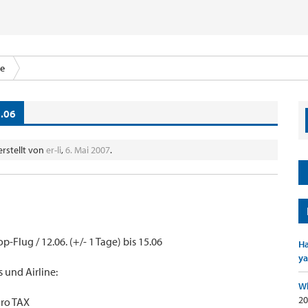
ce
.06
erstellt von
er-li
,
6. Mai 2007
.
p-Flug / 12.06. (+/- 1 Tage) bis 15.06
Ha
ya
s und Airline:
Wh
20
uro TAX