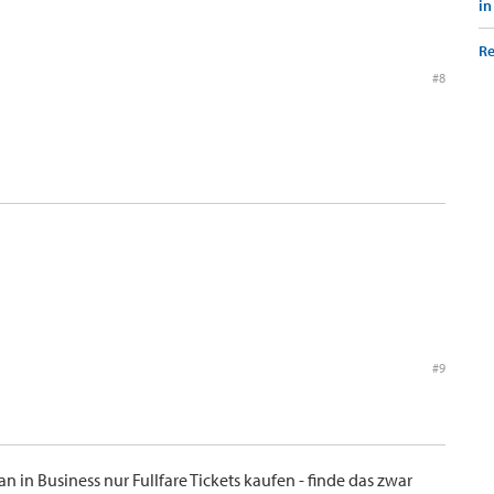
in
Re
#8
#9
in Business nur Fullfare Tickets kaufen - finde das zwar