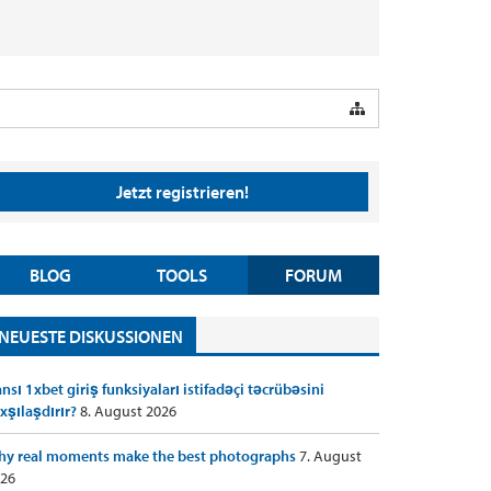
Jetzt registrieren!
BLOG
TOOLS
FORUM
NEUESTE DISKUSSIONEN
nsı 1xbet giriş funksiyaları istifadəçi təcrübəsini
xşılaşdırır?
8. August 2026
y real moments make the best photographs
7. August
26