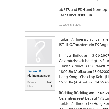
ab STR und FDH und Nonstop-
- alles über 3000 EUR
Guest
,
6. Mai 2007
Turkish Airlines ist nicht an al
IST-HKG. Trotzdem ein TK Ange
Hinflug Hinflug am
13.06.200
Gesamtreisezeit beträgt 16 St
Turkish Airlines - (TK) Frankfurt
DariusTR
18:00Uhr (Abflug am 13.06.200
Platinum Member
Hong Kong - Chek Lap Kok - (
16:00Uhr (Ankunft am 14.06.20
Beiträge:
1.524
Likes:
0
Rückflug Rückflug am
17.06.2
Gesamtreisezeit beträgt 17 St
Turkish Airlines - (TK) Hong Ko
23:05Uhr (Abflug am 17.06.200