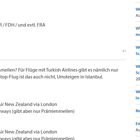
Wo
Au
 / FDH / und evtl. FRA
Wi
mö
We
#1
Sc
We
eilen? Für Flüge mit Turkish Airlines gibt es nämlich nur
Sc
p-Flug ist das auch nicht, Umsteigen in Istanbul.
20
Wo
in
d Air New Zealand via London
Airways (gibt aber nur Prämienmeilen)
Re
Em
Au
d Air New Zealand via London
Airways (gibt aber nur Prämienmeilen)