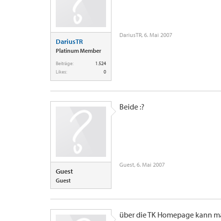
DariusTR
,
6. Mai 2007
DariusTR
Platinum Member
Beiträge:
1.524
Likes:
0
Beide :?
Guest
,
6. Mai 2007
Guest
Guest
über die TK Homepage kann man 