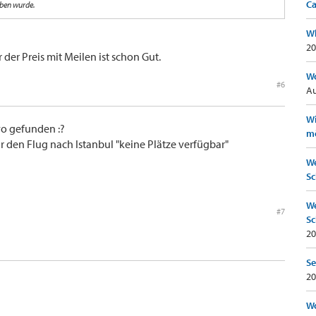
Ca
eben wurde.
Wh
20
r der Preis mit Meilen ist schon Gut.
Wo
#6
Au
Wi
wo gefunden :?
mö
ür den Flug nach Istanbul "keine Plätze verfügbar"
We
Sc
We
#7
Sc
20
Se
20
Wo