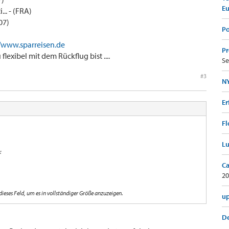
E
.. - (FRA)
07)
Po
//www.sparreisen.de
Pr
lexibel mit dem Rückflug bist ....
Se
#3
NY
Er
Fl
Lu
:
Ca
20
 dieses Feld, um es in vollständiger Größe anzuzeigen.
up
De