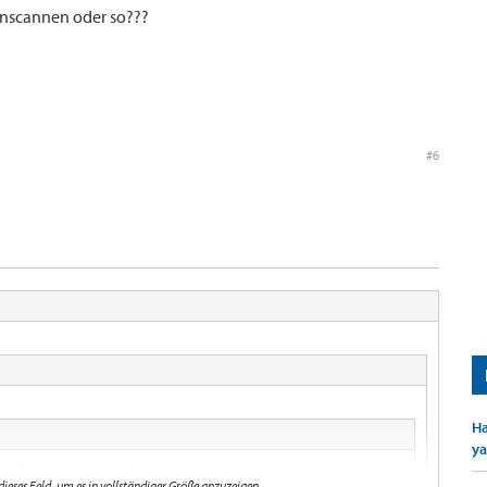
inscannen oder so???
#6
Ha
ya
de facto haben wir sie wohl schon..
 dieses Feld, um es in vollständiger Größe anzuzeigen.