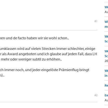
Wo
Au
#1
Wi
mö
We
en und de facto haben wir sie wohl schon..
Sc
umklassen wird auf vielen Strecken immer schlechter, einige
We
 als Award angeboten und ich glaube auf jeden Fall, dass LH
Sc
s mehr oder weniger subtil zu erhöhen..
20
ch immer noch, und jeder eingelöste Prämienflug bringt
Wo
)..
in
Re
Em
#2
Au