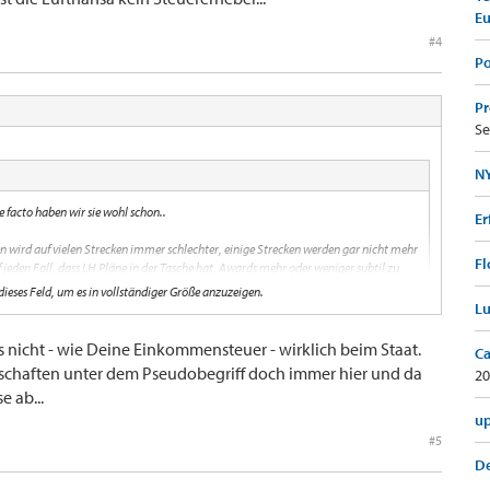
E
#4
Po
Pr
Se
NY
 facto haben wir sie wohl schon..
Er
 wird auf vielen Strecken immer schlechter, einige Strecken werden gar nicht mehr
Fl
jeden Fall, dass LH Pläne in der Tasche hat, Awards mehr oder weniger subtil zu
 dieses Feld, um es in vollständiger Größe anzuzeigen.
Lu
noch, und jeder eingelöste Prämienflug bringt auch Bargeld in die Kasse (Taxes)..
s nicht - wie Deine Einkommensteuer - wirklich beim Staat.
Ca
 dieses Feld, um es in vollständiger Größe anzuzeigen.
lschaften unter dem Pseudobegriff doch immer hier und da
20
e ab...
hansa kein Steuererheber...
up
#5
De