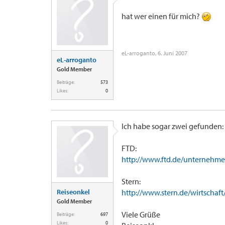
hat wer einen für mich?
eL-arroganto
,
6. Juni 2007
eL-arroganto
Gold Member
Beiträge:
573
Likes:
0
Ich habe sogar zwei gefunden:
FTD:
http://www.ftd.de/unternehmen
Stern:
Reiseonkel
http://www.stern.de/wirtschaft
Gold Member
Viele Grüße
Beiträge:
697
Likes:
0