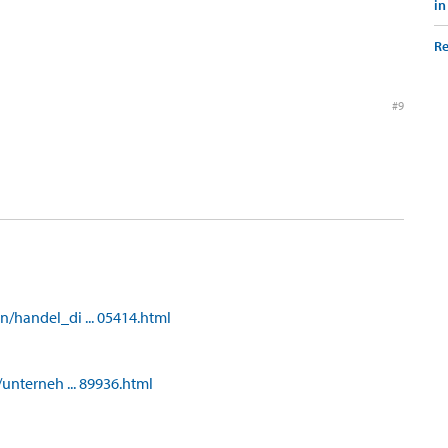
in
Re
#9
/handel_di ... 05414.html
/unterneh ... 89936.html