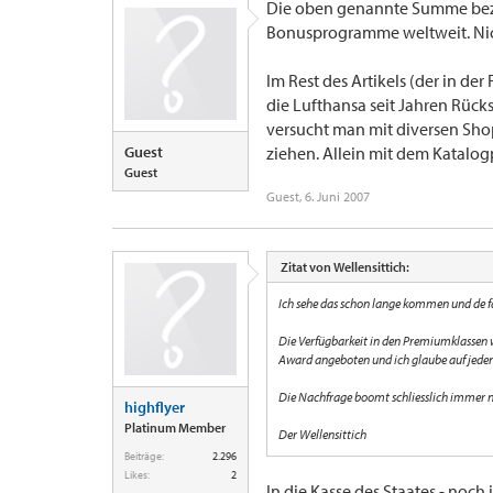
Die oben genannte Summe bezi
Bonusprogramme weltweit. Nic
Im Rest des Artikels (der in de
die Lufthansa seit Jahren Rück
versucht man mit diversen Sh
Guest
ziehen. Allein mit dem Katal
Guest
Guest
,
6. Juni 2007
Zitat von Wellensittich:
Ich sehe das schon lange kommen und de fa
Die Verfügbarkeit in den Premiumklassen w
Award angeboten und ich glaube auf jeden 
Die Nachfrage boomt schliesslich immer no
highflyer
Platinum Member
Der Wellensittich
Beiträge:
2.296
Likes:
2
In die Kasse des Staates - noch 