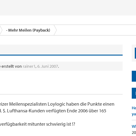
- Mehr Meilen (Payback)
 erstellt von
rainer1
,
6. Juni 2007
.
zer Meilenspezialisten Loylogic haben die Punkte einen
Ha
. $. Lufthansa-Kunden verfügten Ende 2006 über 165
ya
verfügbarkeit mitunter schwierig ist !?
Wh
20