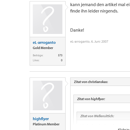
kann jemand den artikel mal e
finde ihn leider nirgends.
Danke!
eL-arroganto
,
6. Juni 2007
eL-arroganto
Gold Member
Beiträge:
573
Likes:
0
Zitat von christianskas:
Zitat von highflyer:
Zitat von Wellensittich:
highflyer
Platinum Member
Ich sehe das schon lange kommen und 
Klicke in