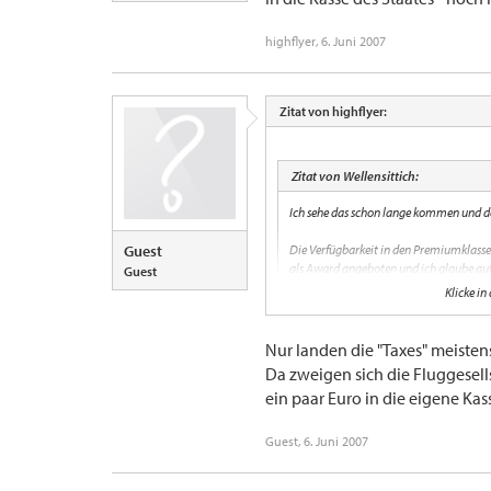
highflyer
,
6. Juni 2007
Zitat von highflyer:
Zitat von Wellensittich:
Ich sehe das schon lange kommen und de
Guest
Die Verfügbarkeit in den Premiumklassen
als Award angeboten und ich glaube auf 
Guest
erhöhen..
Klicke in
Die Nachfrage boomt schliesslich immer 
Nur landen die "Taxes" meisten
Klicke in
Der Wellensittich
Da zweigen sich die Fluggesel
ein paar Euro in die eigene Kass
In die Kasse des Staates - noch ist die Luft
Guest
,
6. Juni 2007