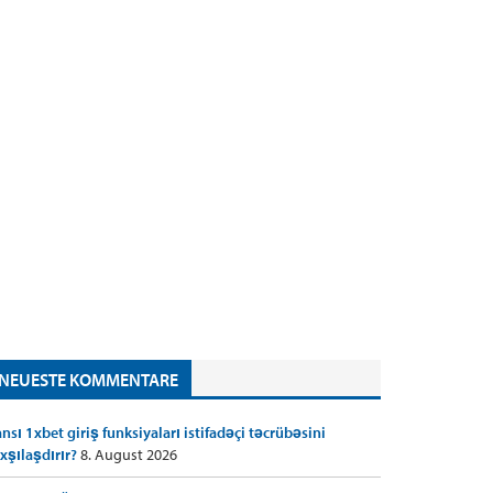
NEUESTE KOMMENTARE
nsı 1xbet giriş funksiyaları istifadəçi təcrübəsini
xşılaşdırır?
8. August 2026