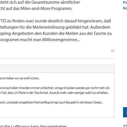
eht sich auf die Gesamtsumme sämtlicher
Po
ht auf das Miles-and-More Programm.
K
r FTD zu finden war) wurde deutlich darauf hingewiesen, daß
stellungen für die Meileneinlösung gebildet hat. Außerdem
opping-Angeboten den Kunden die Meilen aus der Tasche zu
ogprogramm macht man Millionengewinne...
#3
cto haben wir sie wohl schon..
ird auf vielen Strecken immer schlechter, einige Strecken werden gar nicht mehr als
Fall, dass LH Pläne in der Tasche hat, Awards mehr oder weniger subtil zu erhöhen..
ch, und jeder eingelöste Prämienflug bringt auch Bargeld in die Kasse (Taxes)..
15
ist die Lufthansa kein Steuererheber...