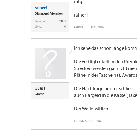
mfg
rainer1
Diamond Member
rainer1
Beiträge:
2.953
Likes:
6
rainer1
,
6. Juni 2007
Ich sehe das schon lange komm
Die Verfügbarkeit in den Premi
Strecken werden gar nicht mehr
Pläne in der Tasche hat, Award
Guest
Die Nachfrage boomt schliessli
Guest
auch Bargeld in die Kasse (Taxes
Der Wellensittich
Guest
,
6. Juni 2007