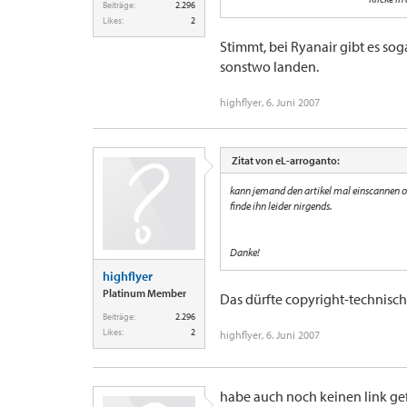
Beiträge:
2.296
Die Verfügbarkeit in den Premiumklas
Likes:
2
mehr als Award angeboten und ich gla
Stimmt, bei Ryanair gibt es sog
subtil zu erhöhen..
Klicke in
sonstwo landen.
Die Nachfrage boomt schliesslich imm
(Taxes)..
Nur landen die "Taxes" meistens nicht - w
highflyer
,
6. Juni 2007
Klicke in
Fluggesellschaften unter dem Pseudobegrif
Der Wellensittich
In die Kasse des Staates - noch ist die Lu
Zitat von eL-arroganto:
kann jemand den artikel mal einscannen o
finde ihn leider nirgends.
Danke!
highflyer
Platinum Member
Das dürfte copyright-technisch 
Beiträge:
2.296
Likes:
2
highflyer
,
6. Juni 2007
habe auch noch keinen link ge