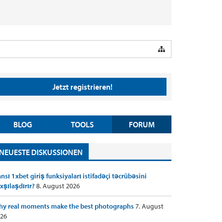
Jetzt registrieren!
BLOG
TOOLS
FORUM
NEUESTE DISKUSSIONEN
nsı 1xbet giriş funksiyaları istifadəçi təcrübəsini
xşılaşdırır?
8. August 2026
y real moments make the best photographs
7. August
26