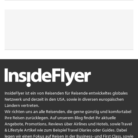
InsideFlyer ist ein von Reisenden für Reisende entwickeltes globales
Netzwerk und derzeit in den USA, sowie in diversen europäischen
Ländern vertreten.
Wir richten uns an alle Reisenden, die gerne günstig und komfortabel
ihre Reisen zurücklegen. Auf unserem Blog findet Ihr aktuelle
Angebote, Promotions, Reviews über Airlines und Hotels, sowie Travel
& Lifestyle Artikel wie zum Beispiel Travel Diaries oder Guides. Dabei
legen wir einen Fokus auf Reisen in der Business- und First Class, sowie