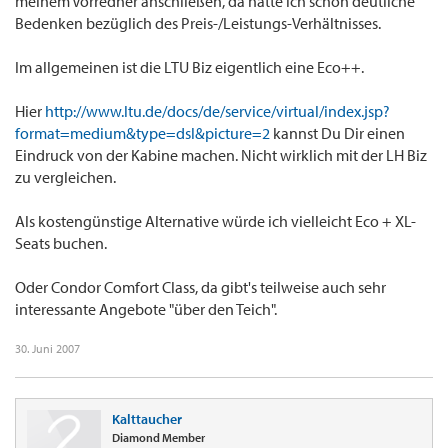
meinem Vorredner anschließen, da hätte ich schon deutliche
Bedenken bezüglich des Preis-/Leistungs-Verhältnisses.
Im allgemeinen ist die LTU Biz eigentlich eine Eco++.
Hier
http://www.ltu.de/docs/de/service/virtual/index.jsp?
format=medium&type=dsl&picture=2
kannst Du Dir einen
Eindruck von der Kabine machen. Nicht wirklich mit der LH Biz
zu vergleichen.
Als kostengünstige Alternative würde ich vielleicht Eco + XL-
Seats buchen.
Oder Condor Comfort Class, da gibt's teilweise auch sehr
interessante Angebote "über den Teich".
30. Juni 2007
Kalttaucher
Diamond Member