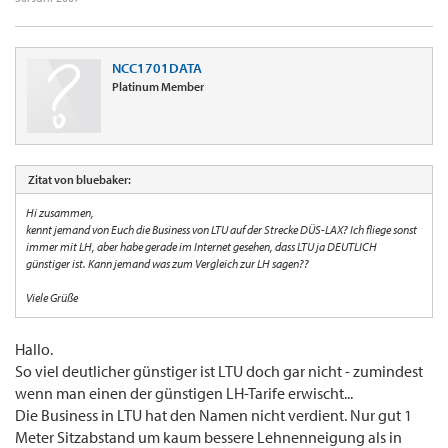
NCC1701DATA
Platinum Member
Zitat von bluebaker:
Hi zusammen,
kennt jemand von Euch die Business von LTU auf der Strecke DÜS-LAX? Ich fliege sonst
immer mit LH, aber habe gerade im Internet gesehen, dass LTU ja DEUTLICH
günstiger ist. Kann jemand was zum Vergleich zur LH sagen??
Viele Grüße
Hallo.
So viel deutlicher günstiger ist LTU doch gar nicht - zumindest
wenn man einen der günstigen LH-Tarife erwischt...
Die Business in LTU hat den Namen nicht verdient. Nur gut 1
Meter Sitzabstand um kaum bessere Lehnenneigung als in