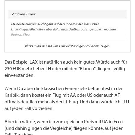
Zitat von Tirreg:
Meine Meinung ist: Nicht ganz auf der Höhe mit den klassischen
Linienfluggesellschaften, aber dafür auch deutlich günstiger als ein regulärer
Business Flug.
Klicke in dieses Feld, um es in vollständiger Größe anzuzeigen.
Deutlich? 250 Euro ist für den dort gebotenen Sitz im Vergleich zu "normalen"
Linienfluggesellschaften eher ein Witz. Wenn ich mit regulären Fluggesellschaften für
ca. 2.300 all inc. nach LAX komme, dürfte LTU maximal die Hälfte kosten. Über 2000
Das Beispiel LAX ist natürlich auch kein gutes. Würde auch für
sind jedoch definitiv das Geld nicht wert. Es mag ja individuelle Geschmacksache sein.
250 EUR mehr lieber LH oder mit den "Blauen" fliegen - völlig
Aber ich gebe nicht mehr als EUR 1.000 für einen Langstreckenflug aus, bei dem ich auf
einverstanden.
dem Nachtflug nicht schlafen kann.
Wenn Du aber die klassischen Ferienziele betrachtest in der
Karibik, dann kostet ein Flug mit AA oder US oder auch AF
oftmals deutlich mehr als der LT-Flug. Und dann würde ich LTU
auf jeden Fall vorziehen.
Aber ich würde, wenn ich zum gleichen Preis mit UA in Eco+
(und dahin gingen die Vergleiche) fliegen könnte, auf jeden
Fall LT wählen.