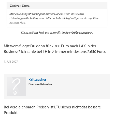
Zitat von Tirreg:
Meine Meinung ist: Nicht ganz auf der Höhe mit den klassischen
Linienfluggesellschaften, aber dafür auch deutlich günstiger als ein regulärer
Business Flug.
Klicke in dieses Feld, um es in vollständiger Größe anzuzeigen.
Deutlich? 250 Euro ist für den dort gebotenen Sitz im Vergleich zu "normalen"
Linienfluggesellschaften eher ein Witz. Wenn ich mit regulären Fluggesellschaften für
ca. 2.300 all inc. nach LAX komme, dürfte LTU maximal die Hälfte kosten. Über 2000
Mit wem fliegst Du denn für 2.300 Euro nach LAX in der
sind jedoch definitiv das Geld nicht wert. Es mag ja individuelle Geschmacksache sein.
Business? Ich zahle bei LH in Z immer mindestens 2.650 Euro..
Aber ich gebe nicht mehr als EUR 1.000 für einen Langstreckenflug aus, bei dem ich auf
dem Nachtflug nicht schlafen kann.
1. Juli 2007
Kalttaucher
Diamond Member
Bei vergleichbaren Preisen ist LTU sicher nicht das bessere
Produkt.