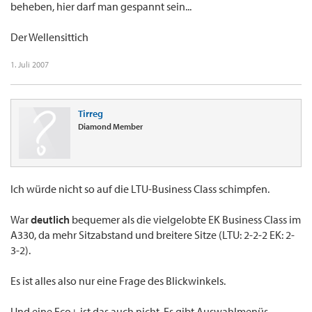
beheben, hier darf man gespannt sein...
Der Wellensittich
1. Juli 2007
Tirreg
Diamond Member
Ich würde nicht so auf die LTU-Business Class schimpfen.
War
deutlich
bequemer als die vielgelobte EK Business Class im
A330, da mehr Sitzabstand und breitere Sitze (LTU: 2-2-2 EK: 2-
3-2).
Es ist alles also nur eine Frage des Blickwinkels.
Und eine Eco+ ist das auch nicht. Es gibt Auswahlmenüs,