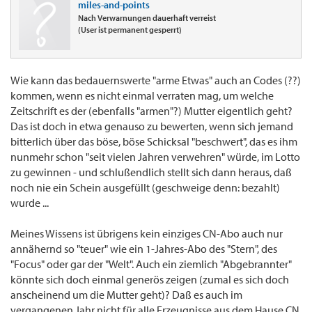
miles-and-points
Nach Verwarnungen dauerhaft verreist
(User ist permanent gesperrt)
Wie kann das bedauernswerte "arme Etwas" auch an Codes (??)
kommen, wenn es nicht einmal verraten mag, um welche
Zeitschrift es der (ebenfalls "armen"?) Mutter eigentlich geht?
Das ist doch in etwa genauso zu bewerten, wenn sich jemand
bitterlich über das böse, böse Schicksal "beschwert", das es ihm
nunmehr schon "seit vielen Jahren verwehren" würde, im Lotto
zu gewinnen - und schlußendlich stellt sich dann heraus, daß
noch nie ein Schein ausgefüllt (geschweige denn: bezahlt)
wurde ...
Meines Wissens ist übrigens kein einziges CN-Abo auch nur
annähernd so "teuer" wie ein 1-Jahres-Abo des "Stern", des
"Focus" oder gar der "Welt". Auch ein ziemlich "Abgebrannter"
könnte sich doch einmal generös zeigen (zumal es sich doch
anscheinend um die Mutter geht)? Daß es auch im
vergangenen Jahr nicht für alle Erzeugnisse aus dem Hause CN