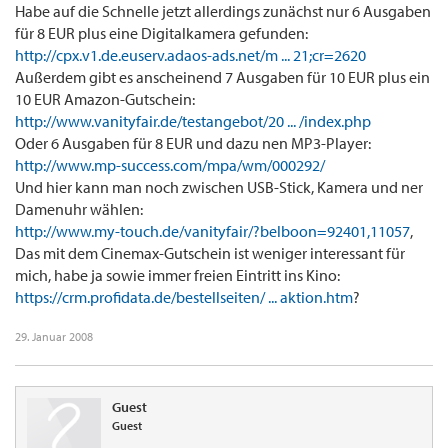
Habe auf die Schnelle jetzt allerdings zunächst nur 6 Ausgaben
für 8 EUR plus eine Digitalkamera gefunden:
http://cpx.v1.de.euserv.adaos-ads.net/m ... 21;cr=2620
Außerdem gibt es anscheinend 7 Ausgaben für 10 EUR plus ein
10 EUR Amazon-Gutschein:
http://www.vanityfair.de/testangebot/20 ... /index.php
Oder 6 Ausgaben für 8 EUR und dazu nen MP3-Player:
http://www.mp-success.com/mpa/wm/000292/
Und hier kann man noch zwischen USB-Stick, Kamera und ner
Damenuhr wählen:
http://www.my-touch.de/vanityfair/?belboon=92401,11057
,
Das mit dem Cinemax-Gutschein ist weniger interessant für
mich, habe ja sowie immer freien Eintritt ins Kino:
https://crm.profidata.de/bestellseiten/ ... aktion.htm
?
29. Januar 2008
Guest
Guest