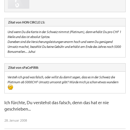
Zitat von HON CIRCLE LS:
Und wenn Du die Karte in der Schweiz nimmst (Platinum), dann erhälst Du pro CHF 1
Meile und das ist absolut Spitze.
Daneben sind die Versicherungsleistungen enorm hoch und wenn Du genügend
Umsatz machst, bezahlst Du keine Gebühr und erhälst am Ende des Jahres noch 5000
Bonusmeilen... Juhui
Zitat von sPaCePiR8:
Versteh ich grad was falsch, oder willst du damit sagen, dass es in der Schweiz die
Platinum ab 5000CHF Umsatz umsonst gibt? Würde mich ja schon etwas wundern
Ich fürchte, Du verstehst das falsch, denn das hat er nie
geschrieben...
28. Januar 2008