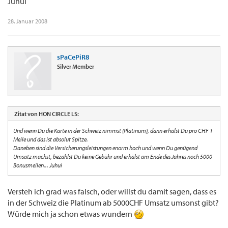
Juhui
28. Januar 2008
sPaCePiR8
Silver Member
Zitat von HON CIRCLE LS:
Und wenn Du die Karte in der Schweiz nimmst (Platinum), dann erhälst Du pro CHF 1
Meile und das ist absolut Spitze.
Daneben sind die Versicherungsleistungen enorm hoch und wenn Du genügend
Umsatz machst, bezahlst Du keine Gebühr und erhälst am Ende des Jahres noch 5000
Bonusmeilen... Juhui
Versteh ich grad was falsch, oder willst du damit sagen, dass es
in der Schweiz die Platinum ab 5000CHF Umsatz umsonst gibt?
Würde mich ja schon etwas wundern