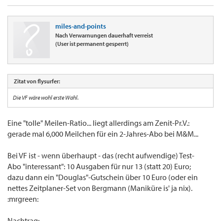
miles-and-points
Nach Verwarnungen dauerhaft verreist
(User ist permanent gesperrt)
Zitat von flysurfer:
Die VF wäre wohl erste Wahl.
Eine "tolle" Meilen-Ratio... liegt allerdings am Zenit-Pr.V.:
gerade mal 6,000 Meilchen für ein 2-Jahres-Abo bei M&M...
Bei VF ist - wenn überhaupt - das (recht aufwendige) Test-
Abo "interessant": 10 Ausgaben für nur 13 (statt 20) Euro;
dazu dann ein "Douglas"-Gutschein über 10 Euro (oder ein
nettes Zeitplaner-Set von Bergmann (Maniküre is' ja nix).
:mrgreen:
Nachtrag: