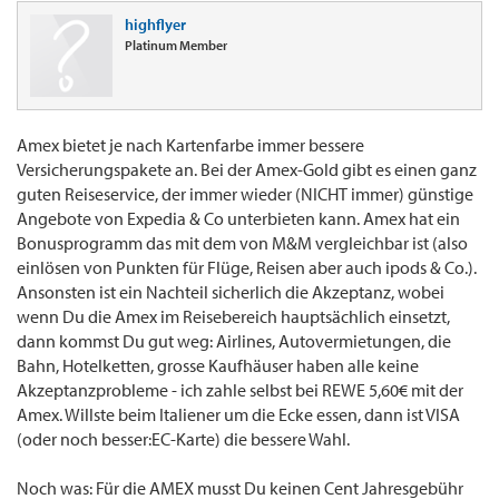
highflyer
Platinum Member
Amex bietet je nach Kartenfarbe immer bessere
Versicherungspakete an. Bei der Amex-Gold gibt es einen ganz
guten Reiseservice, der immer wieder (NICHT immer) günstige
Angebote von Expedia & Co unterbieten kann. Amex hat ein
Bonusprogramm das mit dem von M&M vergleichbar ist (also
einlösen von Punkten für Flüge, Reisen aber auch ipods & Co.).
Ansonsten ist ein Nachteil sicherlich die Akzeptanz, wobei
wenn Du die Amex im Reisebereich hauptsächlich einsetzt,
dann kommst Du gut weg: Airlines, Autovermietungen, die
Bahn, Hotelketten, grosse Kaufhäuser haben alle keine
Akzeptanzprobleme - ich zahle selbst bei REWE 5,60€ mit der
Amex. Willste beim Italiener um die Ecke essen, dann ist VISA
(oder noch besser:EC-Karte) die bessere Wahl.
Noch was: Für die AMEX musst Du keinen Cent Jahresgebühr