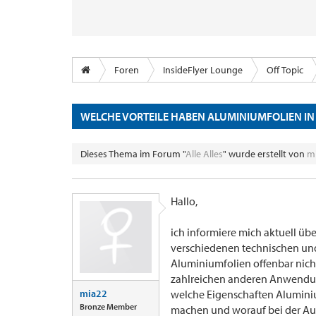
Foren
InsideFlyer Lounge
Off Topic
WELCHE VORTEILE HABEN ALUMINIUMFOLIEN 
Dieses Thema im Forum "
Alle Alles
" wurde erstellt von
m
Hallo,
ich informiere mich aktuell ü
verschiedenen technischen und 
Aluminiumfolien offenbar nich
zahlreichen anderen Anwendung
mia22
welche Eigenschaften Aluminiu
Bronze Member
machen und worauf bei der Aus