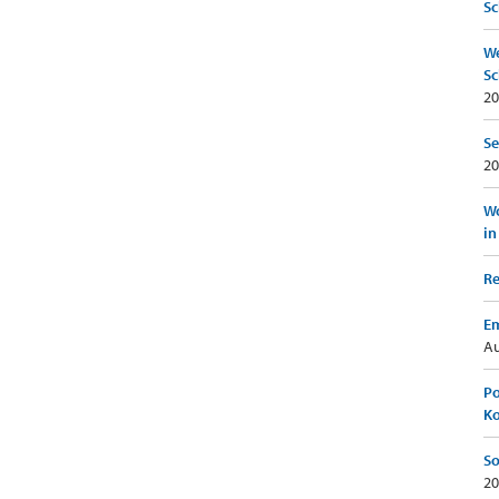
Sc
We
Sc
20
Se
20
Wo
in
Re
Em
Au
Po
K
So
20