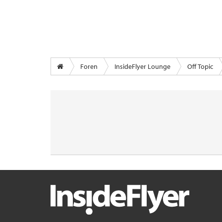
Foren
InsideFlyer Lounge
Off Topic