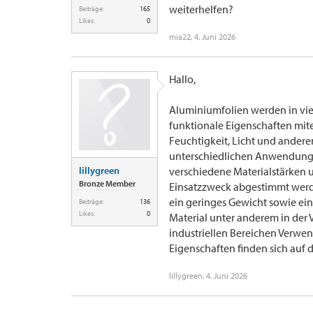
weiterhelfen?
Beiträge:
165
Likes:
0
mia22
,
4. Juni 2026
Hallo,
Aluminiumfolien werden in viel
funktionale Eigenschaften mit
Feuchtigkeit, Licht und ander
unterschiedlichen Anwendung
lillygreen
verschiedene Materialstärken 
Bronze Member
Einsatzzweck abgestimmt werd
ein geringes Gewicht sowie ein
Beiträge:
136
Likes:
0
Material unter anderem in der 
industriellen Bereichen Verwe
Eigenschaften finden sich auf d
lillygreen
,
4. Juni 2026