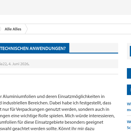
Alle Alles
IN TECHNISCHEN ANWENDUNGEN?
ia22
,
4. Juni 2026
.
ber Aluminiumfolien und deren Einsatzmöglichkeiten in
industriellen Bereichen. Dabei habe ich festgestellt, dass
Wi
t nur für Verpackungen genutzt werden, sondern auch in
mö
en eine wichtige Rolle spielen. Mich würde interessieren,
mfolien für diese Einsatzgebiete besonders geeignet
We
Sc
wahl geachtet werden sollte. Könnt ihr mir dazu