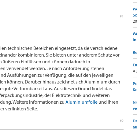
We
Sc
#1
20
Wo
in
en technischen Bereichen eingesetzt, da sie verschiedene
Re
einander kombinieren. Sie bieten unter anderem Schutz vor
en äußeren Einflüssen und können dadurch in
Em
en verwendet werden. Je nach Anforderung stehen
Au
und Ausführungen zur Verfügung, die auf den jeweiligen
en können. Darüber hinaus zeichnet sich Aluminium durch
Po
e gute Verformbarkeit aus. Aus diesem Grund findet das
K
Verpackungsindustrie, der Elektrotechnik und weiteren
ndung. Weitere Informationen zu
Aluminiumfolie
und ihren
NF
er verlinkten Seite.
vi
De
#2
a