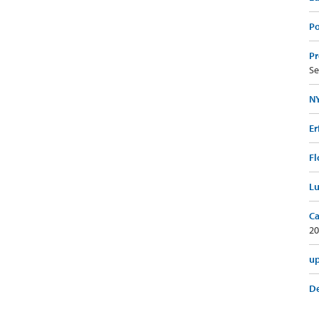
Po
Pr
Se
NY
Er
Fl
Lu
Ca
20
up
De