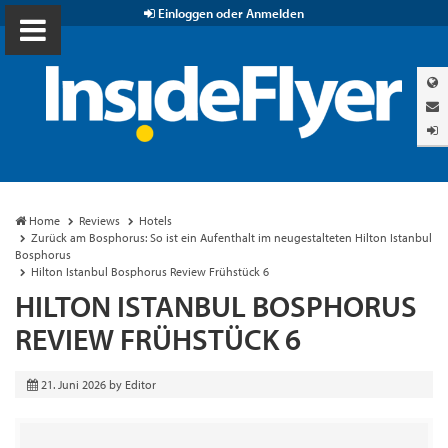
Einloggen oder Anmelden
Home
Reviews
Hotels
Zurück am Bosphorus: So ist ein Aufenthalt im neugestalteten Hilton Istanbul
Bosphorus
Hilton Istanbul Bosphorus Review Frühstück 6
HILTON ISTANBUL BOSPHORUS
REVIEW FRÜHSTÜCK 6
21. Juni 2026
by
Editor