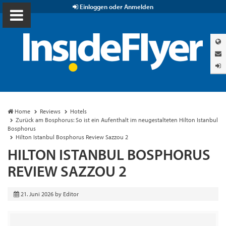
Einloggen oder Anmelden
Home
Reviews
Hotels
Zurück am Bosphorus: So ist ein Aufenthalt im neugestalteten Hilton Istanbul
Bosphorus
Hilton Istanbul Bosphorus Review Sazzou 2
HILTON ISTANBUL BOSPHORUS
REVIEW SAZZOU 2
21. Juni 2026
by
Editor