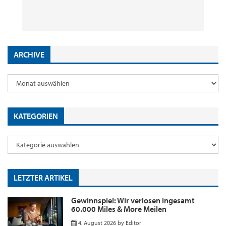
29. Juli 2026
2. Juni 2026
18. Mai 2026
9. Januar 2026
by
by
by
by
Editor
Editor
Editor
Editor
ARCHIVE
KATEGORIEN
LETZTER ARTIKEL
Gewinnspiel: Wir verlosen ingesamt
60.000 Miles & More Meilen
4. August 2026
by
Editor