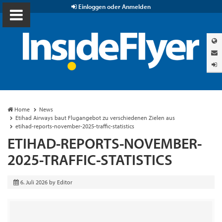
Einloggen oder Anmelden
Home
News
Etihad Airways baut Flugangebot zu verschiedenen Zielen aus
etihad-reports-november-2025-traffic-statistics
ETIHAD-REPORTS-NOVEMBER-
2025-TRAFFIC-STATISTICS
6. Juli 2026
by
Editor