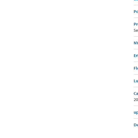
Po
Pr
Se
NY
Er
Fl
Lu
Ca
20
up
De