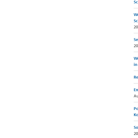
Sc
We
Sc
20
Se
20
Wo
in
Re
Em
Au
Po
K
So
20