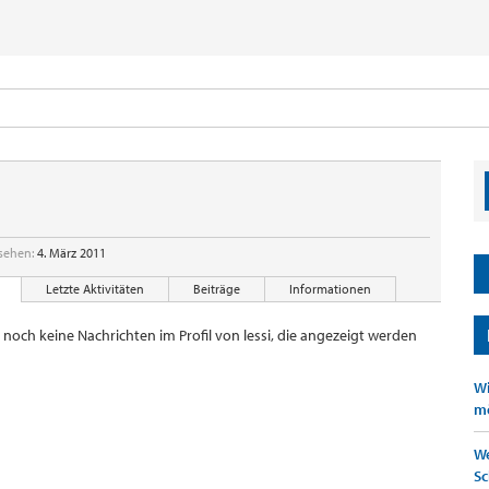
esehen:
4. März 2011
Letzte Aktivitäten
Beiträge
Informationen
r noch keine Nachrichten im Profil von lessi, die angezeigt werden
Wi
mö
We
Sc