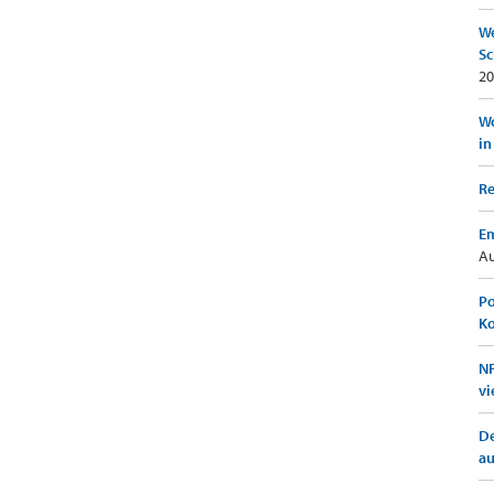
We
Sc
20
Wo
in
Re
Em
Au
Po
K
NF
vi
De
a