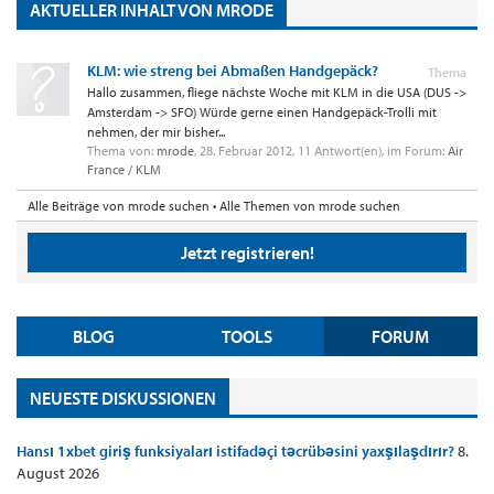
AKTUELLER INHALT VON MRODE
KLM: wie streng bei Abmaßen Handgepäck?
Thema
Hallo zusammen, fliege nächste Woche mit KLM in die USA (DUS ->
Amsterdam -> SFO) Würde gerne einen Handgepäck-Trolli mit
nehmen, der mir bisher...
Thema von:
mrode
,
28. Februar 2012
, 11 Antwort(en), im Forum:
Air
France / KLM
Alle Beiträge von mrode suchen
Alle Themen von mrode suchen
Jetzt registrieren!
BLOG
TOOLS
FORUM
NEUESTE DISKUSSIONEN
Hansı 1xbet giriş funksiyaları istifadəçi təcrübəsini yaxşılaşdırır?
8.
August 2026