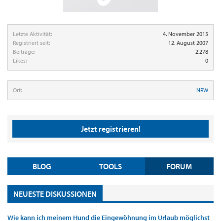
Letzte Aktivität:
4. November 2015
Registriert seit:
12. August 2007
Beiträge:
2.278
Likes:
0
Ort:
NRW
Jetzt registrieren!
BLOG
TOOLS
FORUM
NEUESTE DISKUSSIONEN
Wie kann ich meinem Hund die Eingewöhnung im Urlaub möglichst