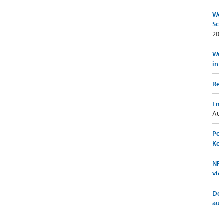
We
Sc
20
Wo
in
Re
Em
Au
Po
K
NF
vi
De
a