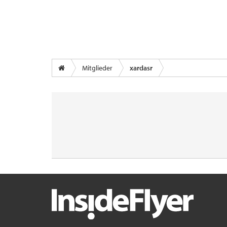
Mitglieder
xardasr