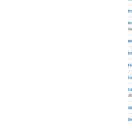
Po
Pr
Se
NY
Er
Fl
Lu
Ca
20
up
De