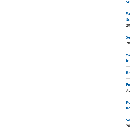
Sc
We
Sc
20
Se
20
Wo
in
Re
Em
Au
Po
K
So
20