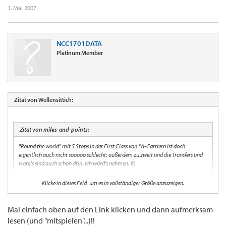
1. Mai 2007
NCC1701DATA
Platinum Member
Zitat von Wellensittich:
Zitat von miles-and-points:
"Round the world" mit 5 Stops in der First Class von *A-Carriern ist doch
eigentlich auch nicht sooooo schlecht; außerdem zu zweit und die Transfers und
Hotels sind auch schon drin. Ich würd's nehmen. 8)
Klicke in dieses Feld, um es in vollständiger Größe anzuzeigen.
Wo wird das denn angeboten?? Hört sich doch recht spannend an!
Der Wellensittich
Mal einfach oben auf den Link klicken und dann aufmerksam
lesen (und "mitspielen"...)!!