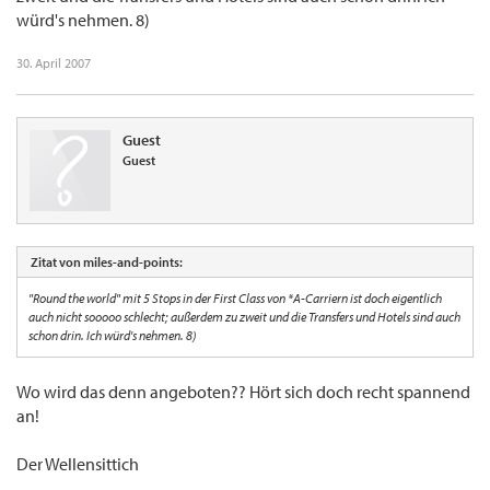
würd's nehmen. 8)
30. April 2007
Guest
Guest
Zitat von miles-and-points:
"Round the world" mit 5 Stops in der First Class von *A-Carriern ist doch eigentlich
auch nicht sooooo schlecht; außerdem zu zweit und die Transfers und Hotels sind auch
schon drin. Ich würd's nehmen. 8)
Wo wird das denn angeboten?? Hört sich doch recht spannend
an!
Der Wellensittich