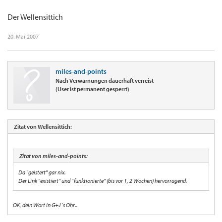
Der Wellensittich
20. Mai 2007
miles-and-points
Nach Verwarnungen dauerhaft verreist
(User ist permanent gesperrt)
Zitat von Wellensittich:
Zitat von miles-and-points:
Da "geistert" gar nix.
Der Link "existiert" und "funktionierte" (bis vor 1, 2 Wochen) hervorragend.
OK, dein Wort in G+J´s Ohr..