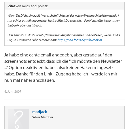
Zitat von miles-and-points:
Wenn Du Dich seinerzeit (wahrscheinlich ja bei der netten Weihnachtsaktion :wink: )
mit echter e-mail angemeldet hast, solltest Du eigentlich den Newsletter bekommen
(haben) - aber das ist egal:
Hier kannst Du das "Focus"-/"Premiere"-Angebot ansehen und bestellen, wenn Du die
Log-In-Daten von "Abo & more" hast:
https://abo.focus.de/info/cookies
Ja habe eine echte email angegebn, aber gerade auf den
screenshots entdeckt, dass ich die "ich möchte den Newsletter
..." Option deaktiviert habe - also keinen Haken reingesetzt
habe. Danke für den Link - Zugang habe ich - werde ich mir
nun mal näher anschauen.
4. Juni 2007
madjack
Silver Member