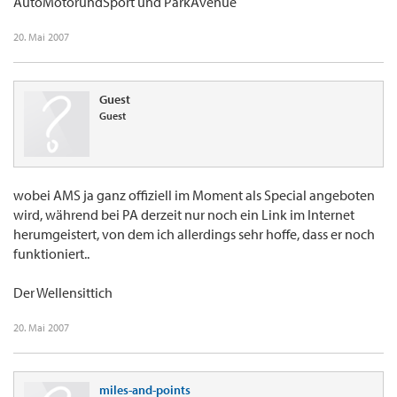
AutoMotorundSport und ParkAvenue
Klicke in dieses Feld, um es in vollständiger Größe anzuzeigen.
Der Wellensittich
20. Mai 2007
was ist ams und pa?
Guest
Guest
wobei AMS ja ganz offiziell im Moment als Special angeboten
wird, während bei PA derzeit nur noch ein Link im Internet
herumgeistert, von dem ich allerdings sehr hoffe, dass er noch
funktioniert..
Der Wellensittich
20. Mai 2007
miles-and-points