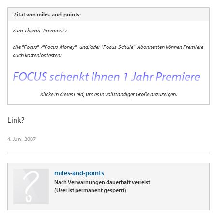
Zitat von miles-and-points:
Zum Thema "Premiere":
alle "Focus"-/"Focus-Money"- und/oder "Focus-Schule"-Abonnenten können Premiere
auch kostenlos testen:
FOCUS schenkt Ihnen 1 Jahr Premiere
Flex
Klicke in dieses Feld, um es in vollständiger Größe anzuzeigen.
Link?
Beste Unterhaltung: FOCUS verschenkt Premiere Flex Pakete an seine treuen
4. Juni 2007
Leser. Sichern Sie sich jetzt die Vorteile von Premiere im flexiblen Prepaid-
Angebot. Zusätzlich erhalten Sie den TV-Kanal FOCUS GESUNDHEIT inkl.
Digital-Receiver 1 Jahr lang mietfrei. Das Angebot gilt, solange der Vorrat reicht.
miles-and-points
(aus dem Newsletter für Abonnenten)
Nach Verwarnungen dauerhaft verreist
(User ist permanent gesperrt)