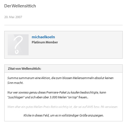
Der Wellensittich
20. Mai 2007
michaelkoeln
Platinum Member
Zitat von Wellensittich:
Summa summarum eine Aktion, die zum blossen Meilensammeln absolut keinen
Sinn macht.
Nur wer sowieso genau dieses Premiere-Paket zu kaufen beabsichtigte, kann
"zuschlagen" und sich eben über 3.000 Meilen "on top" freuen..
Wem eher ein gutes Meilen-Preis-Ratio wichtig ist, der sei auf AMS bzw. PA verwiesen
(zur Zeit beste Angebote).
Klicke in dieses Feld, um es in vollständiger Größe anzuzeigen.
Der Wellensittich