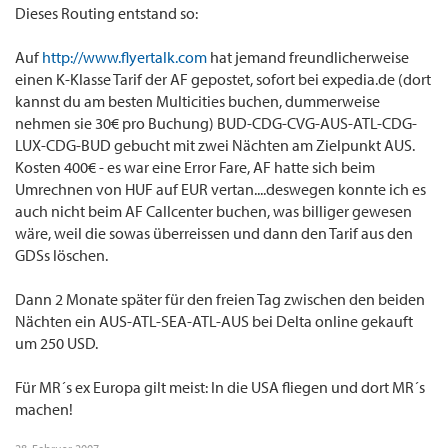
Dieses Routing entstand so:
Über welche Seite baust du dir denn solche MRs? Hast du den MR aus verschiedenen
Tickets zusammengesetzt?
Auf
http://www.flyertalk.com
hat jemand freundlicherweise
Vielen Dank schonmal und Gruß aus England
einen K-Klasse Tarif der AF gepostet, sofort bei expedia.de (dort
kannst du am besten Multicities buchen, dummerweise
DA40
nehmen sie 30€ pro Buchung) BUD-CDG-CVG-AUS-ATL-CDG-
LUX-CDG-BUD gebucht mit zwei Nächten am Zielpunkt AUS.
Kosten 400€ - es war eine Error Fare, AF hatte sich beim
Umrechnen von HUF auf EUR vertan....deswegen konnte ich es
auch nicht beim AF Callcenter buchen, was billiger gewesen
wäre, weil die sowas überreissen und dann den Tarif aus den
GDSs löschen.
Dann 2 Monate später für den freien Tag zwischen den beiden
Nächten ein AUS-ATL-SEA-ATL-AUS bei Delta online gekauft
um 250 USD.
Für MR´s ex Europa gilt meist: In die USA fliegen und dort MR´s
machen!