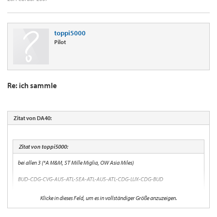
toppi5000
Pilot
Re: ich sammle
Zitat von DA40:
Zitat von toppi5000:
bei allen 3 (*A M&M, ST Mille Miglia, OW Asia Miles)
BUD-CDG-CVG-AUS-ATL-SEA-ATL-AUS-ATL-CDG-LUX-CDG-BUD
21000 EQM, 32000 RDM mit 610€ Casheinsatz (macht etwa 3cpm für EQM und
Klicke in dieses Feld, um es in vollständiger Größe anzuzeigen.
2 CPM für RDM) - ist doch ganz gut, oder :wink: