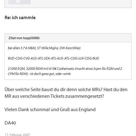
Re: ich sammle
Zitat von toppi5000:
bei allen 3 (*A M&M, ST Mille Miglia, OW Asia Miles)
BUD-CDG-CVG-AUS-ATL-SEA-ATL-AUS-ATL-CDG-LUX-CDG-BUD
21000 EQM, 32000 RDM mit 610€ Casheinsatz (macht etwa 3cpm für EQM und 2
CPM für RDM) - ist doch ganz gut, oder :wink:
Über welche Seite baust du dir denn solche MRs? Hast du den
MR aus verschiedenen Tickets zusammengesetzt?
Vielen Dank schonmal und Gruß aus England
DA40
17. Februar 2007