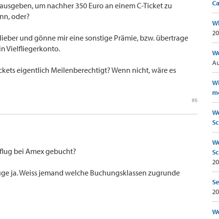
Ca
 ausgeben, um nachher 350 Euro an einem C-Ticket zu
inn, oder?
Wh
20
lieber und gönne mir eine sonstige Prämie, bzw. übertrage
 Vielfliegerkonto.
Wo
Au
ickets eigentlich Meilenberechtigt? Wenn nicht, wäre es
Wi
mö
#6
We
Sc
We
flug bei Amex gebucht?
Sc
20
lüge ja. Weiss jemand welche Buchungsklassen zugrunde
Se
20
Wo