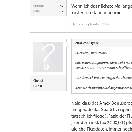
Wenn ich das nächste Mal ange
Beiträge:
196
Likes:
0
kostenlose Jahr annehme.
Flynn
,
5. September 2006
Zitat von Flynn:
Interessant, Interessant.
Solche Bonusprogramm haben leider nur die
hier im Forum - immer relativ schnell her
Aber dennoch brauche ich glaube ich keine
Guest
Guest
Wenn ich das nächste Mal angesprochen we
Naja, dass das Amex Bonusprogr
mir gerade das Späßchen gemach
tatsächlich fliege ). Fazit, der
) sondern inkl. Tax 2.200,00 ( pl
gleiche Flugdaten, immer noch fr