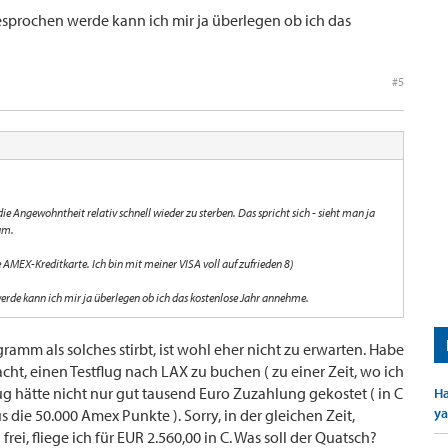
sprochen werde kann ich mir ja überlegen ob ich das
#5
 Angewohntheit relativ schnell wieder zu sterben. Das spricht sich - sieht man ja
um.
 AMEX-Kreditkarte. Ich bin mit meiner VISA voll auf zufrieden 8)
rde kann ich mir ja überlegen ob ich das kostenlose Jahr annehme.
amm als solches stirbt, ist wohl eher nicht zu erwarten. Habe
t, einen Testflug nach LAX zu buchen ( zu einer Zeit, wo ich
 Flug hätte nicht nur gut tausend Euro Zuzahlung gekostet ( in C
Ha
ya
us die 50.000 Amex Punkte ). Sorry, in der gleichen Zeit,
ei, fliege ich für EUR 2.560,00 in C. Was soll der Quatsch?