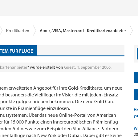
Kreditkarten
Amex, VISA, Mastercard - Kreditkartenanbieter
TEM FÜR FLÜGE
tkartenanbieter
" wurde erstellt von
Guest
,
4. September 2006
.
inem erweiterten Angebot für ihre Gold-Kreditkarte, um neue
besonders die Vielflieger im Visier, die mit jedem Einsatz
spunkte gutgeschrieben bekommen. Die neue Gold Card
unkte in Prämienflüge einzulösen.
Ha
onussystemen: Über das neue Online-Portal von American
ya
er für 15.000 Punkte einen innereuropäischen Prämienflug
genden Airlines wie zum Beispiel den Star-Alliance-Partnern.
Wh
20
inentalflüge nach New York oder Dubai. Dabei gibt es keine