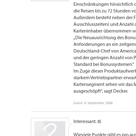
Einschränkungen hinsichtlich 
die Reisen bis zu 72 Stunden v
Außerdem besteht neben der Flu
Ausschlusszeiten) und Anzahl
Karteninhaber übernommen w
„Die Neuausrichtung des Bonu
Anforderungen an ein zeitgemä
Deutschland-Chef von American
und der geringen Anzahl von P
Standard bei Bonussystemen.“
Im Zuge dieser Produktaufwe
starkem Vertriebspartner erwar
Kartensegment sehen wir das M
ausgeschöpft“, sagt Decker.
Guest
,
4. September 2006
Interessant. 8)
Wieviele Punkte gibt es pro au