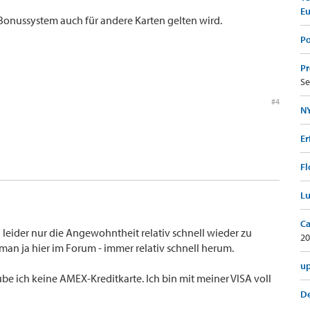
E
Bonussystem auch für andere Karten gelten wird.
Po
Pr
Se
#4
NY
Er
Fl
Lu
Ca
ider nur die Angewohntheit relativ schnell wieder zu
20
t man ja hier im Forum - immer relativ schnell herum.
up
e ich keine AMEX-Kreditkarte. Ich bin mit meiner VISA voll
De