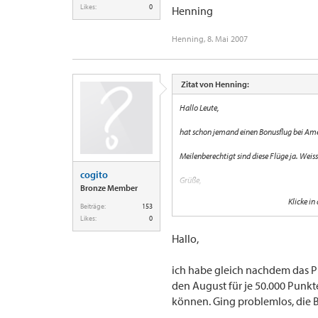
Likes:
0
Henning
Henning
,
8. Mai 2007
Zitat von Henning:
Hallo Leute,
hat schon jemand einen Bonusflug bei Am
Meilenberechtigt sind diese Flüge ja. Wei
cogito
Grüße,
Bronze Member
Klicke in
Henning
Beiträge:
153
Likes:
0
Hallo,
ich habe gleich nachdem das P
den August für je 50.000 Punk
können. Ging problemlos, die