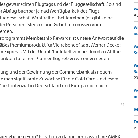
des gewünschten Flugtags und der Fluggesellschaft. So sind
Wo
or Abflug buchbar je nach Verfügbarkeit des Flugs.
Au
ggesellschaft Wahlfreiheit bei Terminen (es gibt keine
 der Personen. Steuern und Gebühren müssen vom
Wi
erden.
mö
sprogramms Membership Rewards ist unsere Antwort auf die
ßes Premiumprodukt für Vielreisende“, sagt Werner Decker,
We
 Express. „Mit der Unabhängigkeit von bestimmten Airlines
Sc
unkten für einen Prämienflug setzen wir einen neuen
We
rtung und der Gewinnung der Commerzbank als neuem
Sc
20
te man signifikante Zuwächse für die Gold Card. „In diesem
arktpotenzial in Deutschland und Europa noch nicht
Wo
in
#1
Re
Em
Au
sgegebenem Euro? Ist schon zu lange her, dass ich ne AMEX