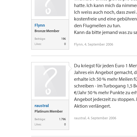
hatte. Ich kann mich da nimme
Ich weiss auch noch, dass zwe
kostenfreie und eine gebührenp
Flynn
den Flugmeilen zu tun.
Bronze Member
Kann da bitte jemand was zu s
Beiträge:
196
Likes:
0
Flynn
,
4. September 2006
Du kriegst für jeden Euro 1 M
Jahres ein Angebot gemacht, d
erhalte ich 50 % mehr Meilen fü
schreiben - im Turbogang 1,5 B
€/Jahr 50 % mehr Punkte zu erha
Angebot jederzeit zu stoppen. 
raustral
Aktion verlängert.
Platinum Member
raustral
,
4. September 2006
Beiträge:
1.796
Likes:
0