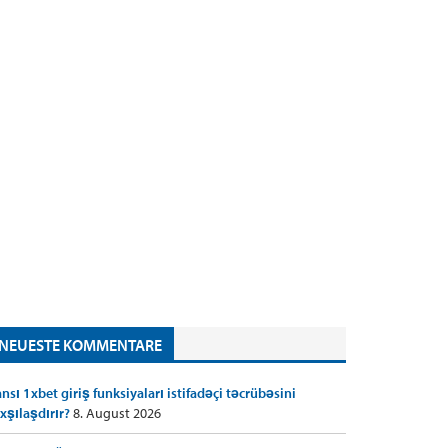
NEUESTE KOMMENTARE
nsı 1xbet giriş funksiyaları istifadəçi təcrübəsini
xşılaşdırır?
8. August 2026