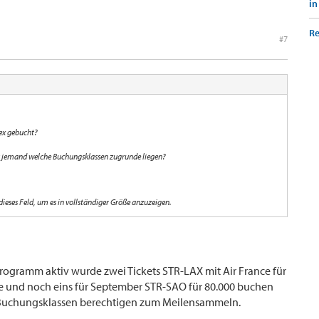
in
Re
#7
ex gebucht?
ss jemand welche Buchungsklassen zugrunde liegen?
 dieses Feld, um es in vollständiger Größe anzuzeigen.
rogramm aktiv wurde zwei Tickets STR-LAX mit Air France für
te und noch eins für September STR-SAO für 80.000 buchen
 Buchungsklassen berechtigen zum Meilensammeln.