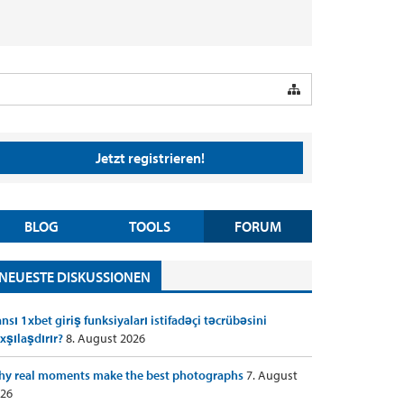
Jetzt registrieren!
BLOG
TOOLS
FORUM
NEUESTE DISKUSSIONEN
nsı 1xbet giriş funksiyaları istifadəçi təcrübəsini
xşılaşdırır?
8. August 2026
y real moments make the best photographs
7. August
26