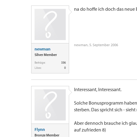
na do hoffe ich doch das neue 
newman
,
5. September 2006
newman
Silver Member
Beiträge:
336
Likes:
0
Interessant, Interessant.
Solche Bonusprogramm haben le
sterben. Das spricht sich - sieh
Aber dennoch brauche ich glaub
Flynn
auf zufrieden 8)
Bronze Member