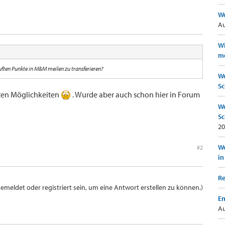
Wo
Au
Wi
mö
uften Punkte in M&M meilen zu transferieren?
We
Sc
guten Möglichkeiten
. Wurde aber auch schon hier in Forum
We
Sc
20
Wo
#2
in
Re
meldet oder registriert sein, um eine Antwort erstellen zu können.)
Em
Au