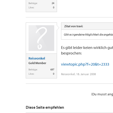
Beiträge:
24
Likes:
0
Zitat von travi:
Gibt es irgendeine Möglichkeit die angehä
Es gibt leider keien wirklich 
besprochen:
Reiseonkel
Gold Member
viewtopic.php?f=20&t=2333
Beiträge:
697
Likes:
0
Reiseonkel
,
18. Januar 2008
(Du musst ange
Diese Seite empfehlen