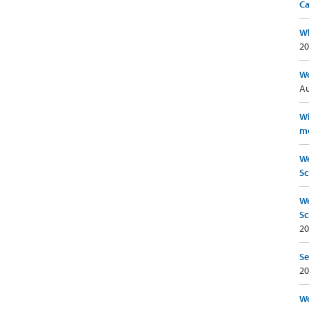
Ca
Wh
20
Wo
Au
Wi
mö
We
Sc
We
Sc
20
Se
20
Wo