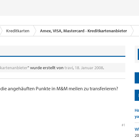
Kreditkarten
Amex, VISA, Mastercard - Kreditkartenanbieter
tkartenanbieter
" wurde erstellt von
travi
,
18. Januar 2008
.
t die angehäuften Punkte in M&M meilen zu transferieren?
Ha
ya
#1
Wh
20