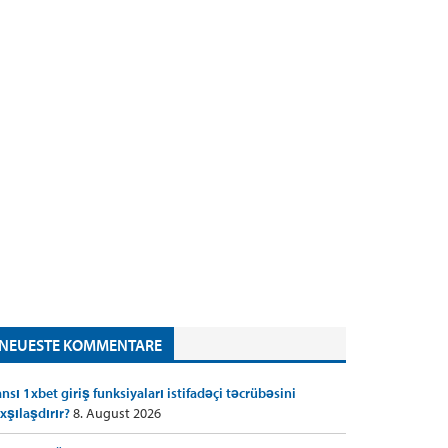
NEUESTE KOMMENTARE
nsı 1xbet giriş funksiyaları istifadəçi təcrübəsini
xşılaşdırır?
8. August 2026