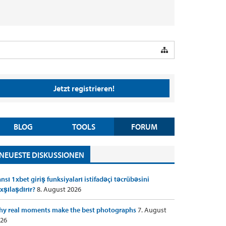
Jetzt registrieren!
BLOG
TOOLS
FORUM
NEUESTE DISKUSSIONEN
nsı 1xbet giriş funksiyaları istifadəçi təcrübəsini
xşılaşdırır?
8. August 2026
y real moments make the best photographs
7. August
26