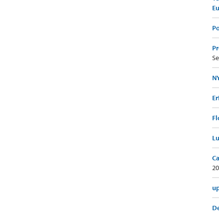
E
Po
Pr
Se
NY
Er
Fl
Lu
Ca
20
up
De