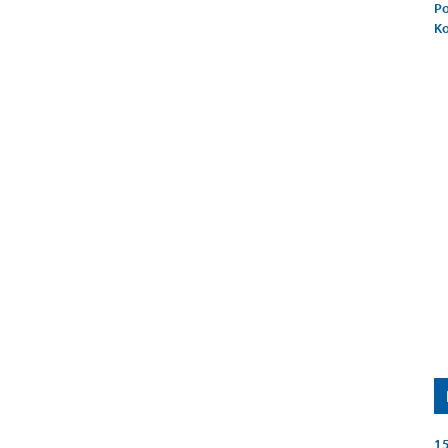
Po
K
15