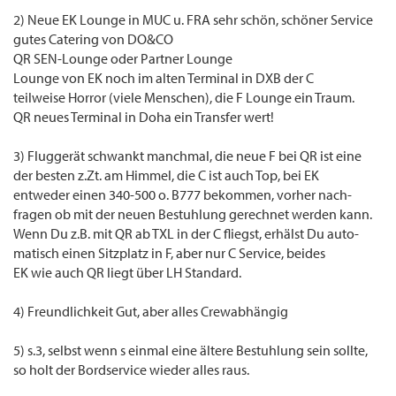
2) Neue EK Lounge in MUC u. FRA sehr schön, schöner Service
gutes Catering von DO&CO
QR SEN-Lounge oder Partner Lounge
Lounge von EK noch im alten Terminal in DXB der C
teilweise Horror (viele Menschen), die F Lounge ein Traum.
QR neues Terminal in Doha ein Transfer wert!
3) Fluggerät schwankt manchmal, die neue F bei QR ist eine
der besten z.Zt. am Himmel, die C ist auch Top, bei EK
entweder einen 340-500 o. B777 bekommen, vorher nach-
fragen ob mit der neuen Bestuhlung gerechnet werden kann.
Wenn Du z.B. mit QR ab TXL in der C fliegst, erhälst Du auto-
matisch einen Sitzplatz in F, aber nur C Service, beides
EK wie auch QR liegt über LH Standard.
4) Freundlichkeit Gut, aber alles Crewabhängig
5) s.3, selbst wenn s einmal eine ältere Bestuhlung sein sollte,
so holt der Bordservice wieder alles raus.