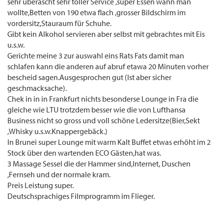
sehr überascht sehr toller Service ,super Essen wann man
wollte,Betten von 190 etwa flach ,grosser Bildschirm im
vordersitz,Stauraum für Schuhe.
Gibt kein Alkohol servieren aber selbst mit gebrachtes mit Eis
u.s.w.
Gerichte meine 3 zur auswahl eins Rats Fats damit man
schlafen kann die anderen auf abruf etawa 20 Minuten vorher
bescheid sagen.Ausgesprochen gut (Ist aber sicher
geschmacksache).
Chek in in in Frankfurt nichts besonderse Lounge in Fra die
gleiche wie LTU trotzdem besser wie die von Lufthansa
Business nicht so gross und voll schöne Ledersitze(Bier,Sekt
,Whisky u.s.w.Knappergebäck.)
In Brunei super Lounge mit warm Kalt Buffet etwas erhöht im 2
Stock über den wartenden ECO Gästen,hat was.
3 Massage Sessel die der Hammer sind,Internet, Duschen
,Fernseh und der normale kram.
Preis Leistung super.
Deutschsprachiges Filmprogramm im Flieger.