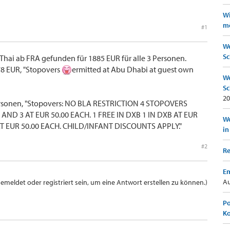
Wi
mö
#1
We
Sc
 Thai ab FRA gefunden für 1885 EUR für alle 3 Personen.
78 EUR, "Stopovers
ermitted at Abu Dhabi at guest own
We
Sc
20
Personen, "Stopovers: NO BLA RESTRICTION 4 STOPOVERS
AND 3 AT EUR 50.00 EACH. 1 FREE IN DXB 1 IN DXB AT EUR
Wo
AT EUR 50.00 EACH. CHILD/INFANT DISCOUNTS APPLY."
in
#2
Re
Em
Au
meldet oder registriert sein, um eine Antwort erstellen zu können.)
Po
K