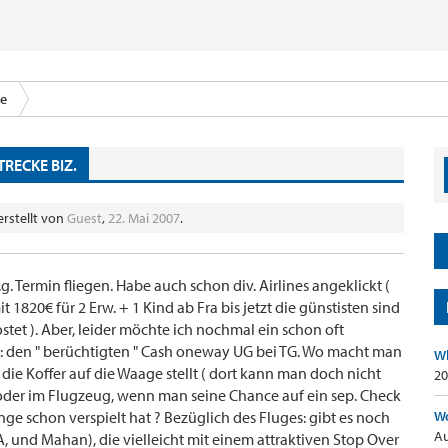
ce
TRECKE BIZ.
erstellt von
Guest
,
22. Mai 2007
.
 Termin fliegen. Habe auch schon div. Airlines angeklickt (
t 1820€ für 2 Erw. + 1 Kind ab Fra bis jetzt die günstisten sind
kostet ). Aber, leider möchte ich nochmal ein schon oft
: den " berüchtigten " Cash oneway UG bei TG. Wo macht man
Wh
 die Koffer auf die Waage stellt ( dort kann man doch nicht
20
, oder im Flugzeug, wenn man seine Chance auf ein sep. Check
ge schon verspielt hat ? Bezüglich des Fluges: gibt es noch
Wo
Au
JA, und Mahan), die vielleicht mit einem attraktiven Stop Over