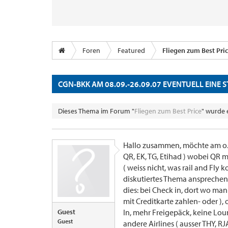
Foren
Featured
Fliegen zum Best Pri
CGN-BKK AM 08.09.-26.09.07 EVENTUELL EINE S
Dieses Thema im Forum "
Fliegen zum Best Price
" wurde 
Hallo zusammen, möchte am o.g.
QR, EK, TG, Etihad ) wobei QR mi
( weiss nicht, was rail and Fly 
diskutiertes Thema ansprechen
dies: bei Check in, dort wo man
mit Creditkarte zahlen- oder )
Guest
In, mehr Freigepäck, keine Loun
Guest
andere Airlines ( ausser THY, R