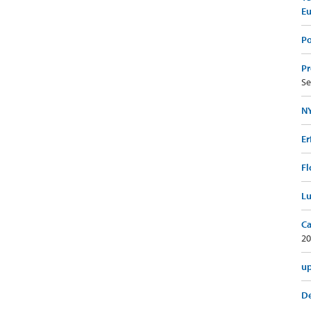
E
Po
Pr
Se
NY
Er
Fl
Lu
Ca
20
up
De