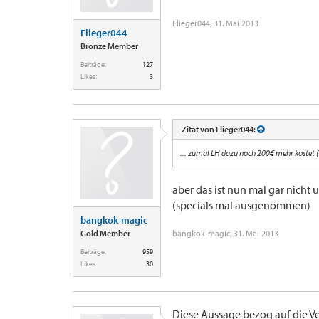
Flieger044
,
31. Mai 2013
Flieger044
Bronze Member
Beiträge:
127
Likes:
3
Zitat von Flieger044:
... zumal LH dazu noch 200€ mehr kostet ( 
aber das ist nun mal gar nicht
(specials mal ausgenommen)
bangkok-magic
Gold Member
bangkok-magic
,
31. Mai 2013
Beiträge:
959
Likes:
30
Diese Aussage bezog auf die Ve