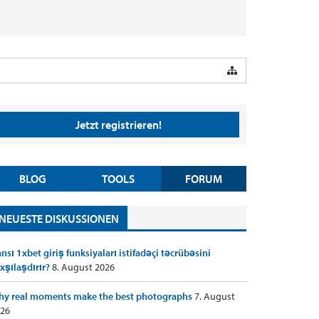
Jetzt registrieren!
BLOG
TOOLS
FORUM
NEUESTE DISKUSSIONEN
nsı 1xbet giriş funksiyaları istifadəçi təcrübəsini
xşılaşdırır?
8. August 2026
y real moments make the best photographs
7. August
26