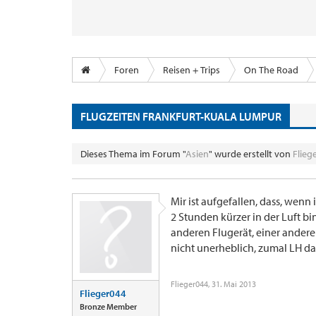
Foren
Reisen + Trips
On The Road
FLUGZEITEN FRANKFURT-KUALA LUMPUR
Dieses Thema im Forum "
Asien
" wurde erstellt von
Flieg
Mir ist aufgefallen, dass, wenn
2 Stunden kürzer in der Luft bin
anderen Flugerät, einer andere
nicht unerheblich, zumal LH daz
Flieger044
,
31. Mai 2013
Flieger044
Bronze Member