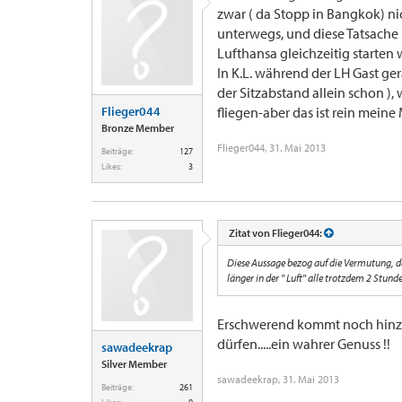
zwar ( da Stopp in Bangkok) nic
unterwegs, und diese Tatsache i
Lufthansa gleichzeitig starten
In K.L. während der LH Gast ger
der Sitzabstand allein schon ),
Flieger044
fliegen-aber das ist rein mein
Bronze Member
Flieger044
,
31. Mai 2013
Beiträge:
127
Likes:
3
Zitat von Flieger044:
Diese Aussage bezog auf die Vermutung, da
länger in der " Luft" alle trotzdem 2 Stund
Erschwerend kommt noch hinzu,
dürfen.....ein wahrer Genuss !!
sawadeekrap
Silver Member
sawadeekrap
,
31. Mai 2013
Beiträge:
261