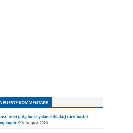
NEUESTE KOMMENTARE
nsı 1xbet giriş funksiyaları istifadəçi təcrübəsini
xşılaşdırır?
8. August 2026