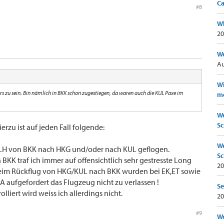
Ca
#8
Wh
20
Wo
Au
Wi
ers zu sein. Bin nämlich in BKK schon zugestiegen, da waren auch die KUL Paxe im
mö
We
Sc
rzu ist auf jeden Fall folgende:
We
ie LH von BKK nach HKG und/oder nach KUL geflogen.
Sc
BKK traf ich immer auf offensichtlich sehr gestresste Long
20
eim Rückflug von HKG/KUL nach BKK wurden bei EK,ET sowie
aufgefordert das Flugzeug nicht zu verlassen !
Se
olliert wird weiss ich allerdings nicht.
20
#9
Wo