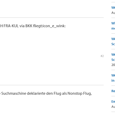
Wo
Au
Wi
LH FRA-KUL via BKK fliegt:icon_e_wink:
mö
We
Sc
We
#2
Sc
20
Wo
in
Re
e Suchmaschine deklarierte den Flug als Nonstop Flug,
Em
Au