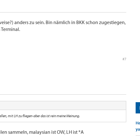
weise?) anders zu sein. Bin nämlich in BKK schon zugestiegen,
 Terminal.
#7
allen, mit LH zu fliegen-aber das ist rein meine Meinung.
Ha
ya
len sammeln, malaysian ist OW, LH ist *A