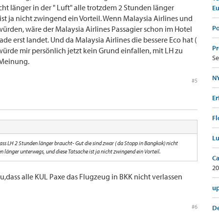
ht länger in der " Luft" alle trotzdem 2 Stunden länger
E
st ja nicht zwingend ein Vorteil. Wenn Malaysia Airlines und
Po
 würden, wäre der Malaysia Airlines Passagier schon im Hotel
ade erst landet. Und da Malaysia Airlines die bessere Eco hat (
Pr
 würde mir persönlich jetzt kein Grund einfallen, mit LH zu
Se
e Meinung.
NY
#5
Er
Fl
Lu
ss LH 2 Stunden länger braucht- Gut die sind zwar ( da Stopp in Bangkok) nicht
en länger unterwegs, und diese Tatsache ist ja nicht zwingend ein Vorteil.
Ca
20
dass alle KUL Paxe das Flugzeug in BKK nicht verlassen
up
#6
De