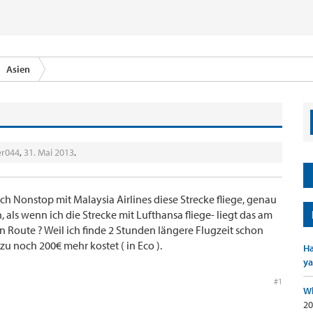
Asien
er044
,
31. Mai 2013
.
 ich Nonstop mit Malaysia Airlines diese Strecke fliege, genau
, als wenn ich die Strecke mit Lufthansa fliege- liegt das am
n Route ? Weil ich finde 2 Stunden längere Flugzeit schon
u noch 200€ mehr kostet ( in Eco ).
Ha
ya
#1
Wh
20