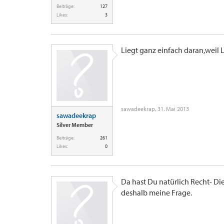
Beiträge:
127
Likes:
3
Liegt ganz einfach daran,weil 
sawadeekrap
,
31. Mai 2013
sawadeekrap
Silver Member
Beiträge:
261
Likes:
0
Da hast Du natürlich Recht- Di
deshalb meine Frage.