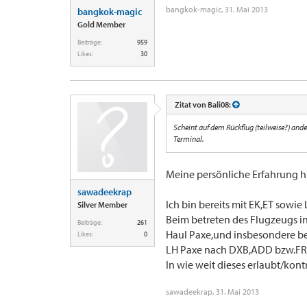
bangkok-magic
,
31. Mai 2013
bangkok-magic
Gold Member
Beiträge:
959
Likes:
30
Zitat von Bali08:
Scheint auf dem Rückflug (teilweise?) and
Terminal.
Meine persönliche Erfahrung hie
sawadeekrap
Ich bin bereits mit EK,ET sow
Silver Member
Beim betreten des Flugzeugs in 
Beiträge:
261
Haul Paxe,und insbesondere b
Likes:
0
LH Paxe nach DXB,ADD bzw.FRA 
In wie weit dieses erlaubt/kontr
sawadeekrap
,
31. Mai 2013