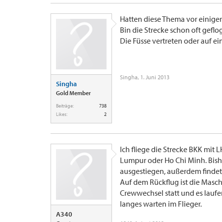
Hatten diese Thema vor einiger
Bin die Strecke schon oft gefl
Die Füsse vertreten oder auf e
Singha
,
1. Juni 2013
Singha
Gold Member
Beiträge:
738
Likes:
2
Ich fliege die Strecke BKK mit
Lumpur oder Ho Chi Minh. Bish
ausgestiegen, außerdem findet 
Auf dem Rückflug ist die Maschi
Crewwechsel statt und es laufe
langes warten im Flieger.
A340