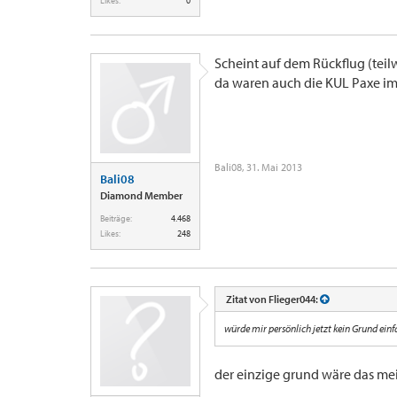
Likes:
0
Scheint auf dem Rückflug (teil
da waren auch die KUL Paxe im
Bali08
,
31. Mai 2013
Bali08
Diamond Member
Beiträge:
4.468
Likes:
248
Zitat von Flieger044:
würde mir persönlich jetzt kein Grund einf
der einzige grund wäre das mei