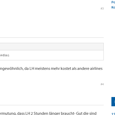
Po
K
#3
in Eco ).
 ungewöhnlich, da LH meistens mehr kostet als andere airlines
#4
rmutung, dass LH 2 Stunden länger braucht- Gut die sind
15